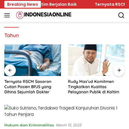
Skip
ukum di Kaltim Berjalan Baik
Breaking News
Ternyata RSCM Sasaran
to
content
Tahun
Ternyata RSCM Sasaran
Rudy Mas’ud Komitmen
Cuitan Pasien BPJS yang
Tingkatkan Kualitas
Dihina Sejumlah Dokter
Pelayanan Publik di Kaltim
Hukum dan Kriminalitas
March 10, 2023