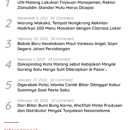
1
UIN Malang Lakukan Tinjauan Manajemen, Rektor
Zainuddin: Standar Mutu Harus Dicapai
2
December 11, 2021
35 Comment
Warung Wakaka, Tempat Nongkrong Kekinian
Hadirkan 200 Menu Masakan dengan Citarasa Lokal
3
February 23, 2022
34 Comment
Babak Baru Kecelakaan Maut Vanessa Angel, Sopir
Segera Jalani Persidangan
4
February 1, 2022
33 Comment
Diskopindag Kota Malang sebut Kebijakan Minyak
Goreng Satu Harga Sulit Diterapkan di Pasar
Tradisional
5
January 27, 2022
33 Comment
Digerebek Polisi, Wanita Cantik Blitar Ditinggal Kabur
Suaminya Saat Pesta Sabu
6
February 28, 2022
33 Comment
Dari Blitar Bumi Bung Karno, Khofifah Minta Produsen
dan Distributor Minyak Tunjukkan Nasionalisme