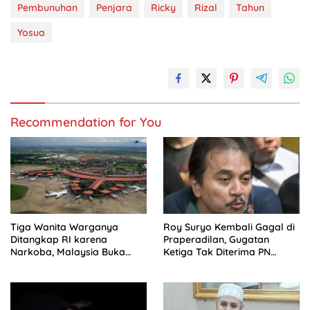
Pembunuhan
Penjara
Ricky
Rizal
Tahun
Yosua
Recommendation for You
Tiga Wanita Warganya
Roy Suryo Kembali Gagal di
Ditangkap RI karena
Praperadilan, Gugatan
Narkoba, Malaysia Buka
Ketiga Tak Diterima PN
Suara
Jaksel