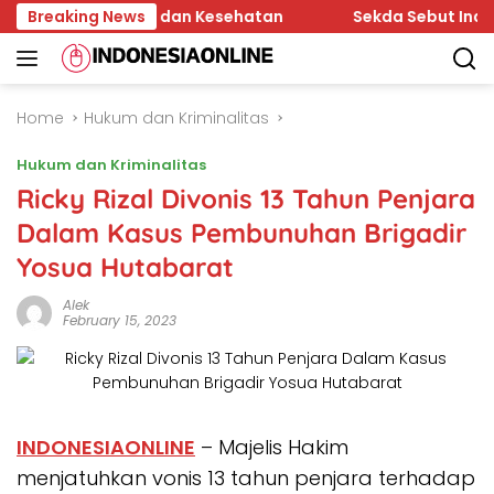
Skip
 Pendidikan dan Kesehatan
Breaking News
Sekda Sebut Indeks Pemb
to
content
Home
Hukum dan Kriminalitas
Hukum dan Kriminalitas
Ricky Rizal Divonis 13 Tahun Penjara
Dalam Kasus Pembunuhan Brigadir
Yosua Hutabarat
Alek
February 15, 2023
INDONESIAONLINE
– Majelis Hakim
menjatuhkan vonis 13 tahun penjara terhadap