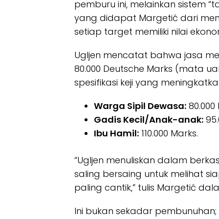
pemburu ini, melainkan sistem “t
yang didapat Margetić dari mend
setiap target memiliki nilai eko
Ugljen mencatat bahwa jasa mem
80.000 Deutsche Marks (mata ua
spesifikasi keji yang meningkatk
Warga Sipil Dewasa:
80.000 
Gadis Kecil/Anak-anak:
95.
Ibu Hamil:
110.000 Marks.
“Ugljen menuliskan dalam berka
saling bersaing untuk meliha
paling cantik,” tulis Margetić da
Ini bukan sekadar pembunuhan; 