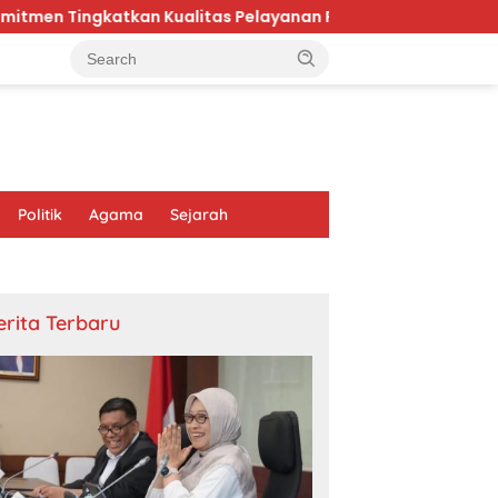
n Kualitas Pelayanan Publik di Kaltim
Karhutla Bro
Politik
Agama
Sejarah
erita Terbaru