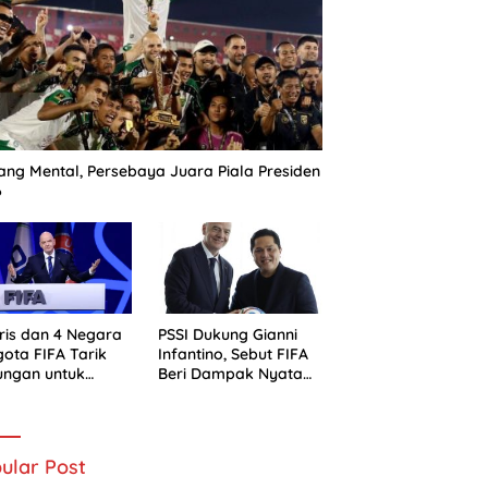
ng Mental, Persebaya Juara Piala Presiden
6
ris dan 4 Negara
PSSI Dukung Gianni
ota FIFA Tarik
Infantino, Sebut FIFA
ungan untuk
Beri Dampak Nyata
ni Infantino
bagi Sepak Bola
Indonesia
ular Post