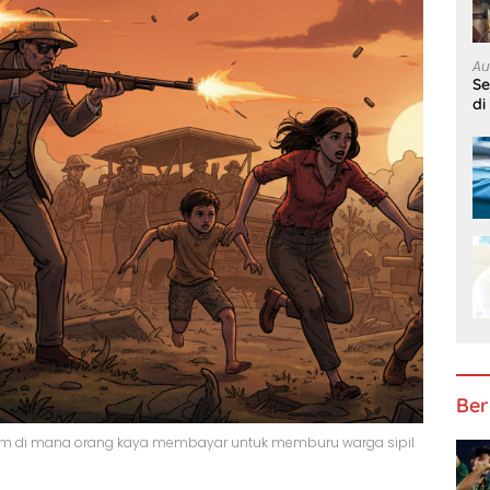
Au
S
di
Ber
kelam di mana orang kaya membayar untuk memburu warga sipil