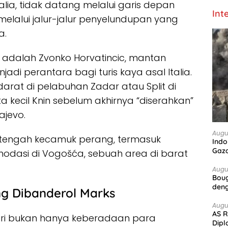
talia, tidak datang melalui garis depan
Int
elalui jalur-jalur penyelundupan yang
a.
adalah Zvonko Horvatincic, mantan
jadi perantara bagi turis kaya asal Italia.
arat di pelabuhan Zadar atau Split di
a kecil Knin sebelum akhirnya “diserahkan”
ajevo.
Augu
di tengah kecamuk perang, termasuk
Indo
Gaz
modasi di Vogošća, sebuah area di barat
Augu
Boug
deng
g Dibanderol Marks
Augu
AS R
ri bukan hanya keberadaan para
Dipl