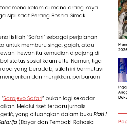
i, fenomena kelam di mana orang kaya
sipil saat Perang Bosnia. Simak
al istilah “Safari” sebagai perjalanan
ika untuk memburu singa, gajah, atau
Mena
202
 hewan-hewan itu kemudian dipajang di
l status sosial kaum elite. Namun, tiga
ropa yang beradab, istilah ini bermutasi
 mengerikan dan menjijikkan: perburuan
Ingg
Angg
 “
Sarajevo Safari
” bukan lagi sekadar
Duk
Gian
an. Melalui riset terbaru jurnalis
argetić, yang dituangkan dalam buku
Plati I
Pop
Safarija
(Bayar dan Tembak! Rahasia