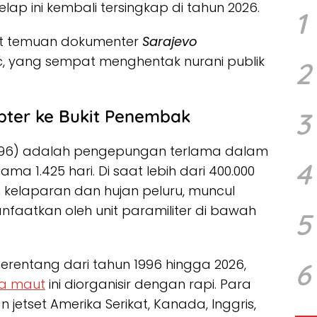
elap ini kembali tersingkap di tahun 2026.
1
at temuan dokumenter
Sarajevo
ć, yang sempat menghentak nurani publik
2
opter ke Bukit Penembak
3
996) adalah pengepungan terlama dalam
4
ma 1.425 hari. Di saat lebih dari 400.000
 kelaparan dan hujan peluru, muncul
faatkan oleh unit paramiliter di bawah
5
erentang dari tahun 1996 hingga 2026,
6
ta maut
ini diorganisir dengan rapi. Para
n jetset Amerika Serikat, Kanada, Inggris,