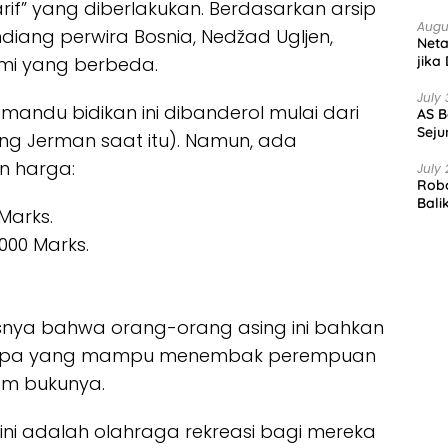
arif” yang diberlakukan. Berdasarkan arsip
Augu
iang perwira Bosnia, Nedžad Ugljen,
Net
jika
nomi yang berbeda.
July 
andu bidikan ini dibanderol mulai dari
AS B
Seju
ng Jerman saat itu). Namun, ada
an harga:
July 
Robo
Bali
Marks.
000 Marks.
snya bahwa orang-orang asing ini bahkan
t siapa yang mampu menembak perempuan
lam bukunya.
ini adalah olahraga rekreasi bagi mereka