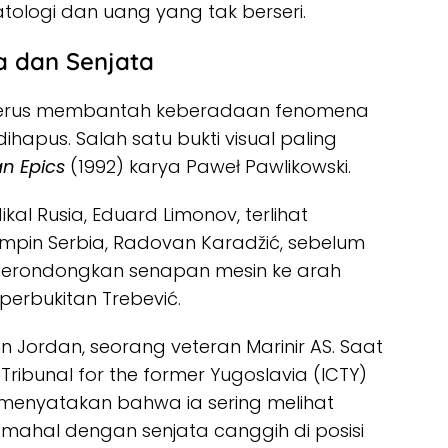
tologi dan uang yang tak berseri.
sa dan Senjata
a terus membantah keberadaan fenomena
k dihapus. Salah satu bukti visual paling
an Epics
(1992) karya Paweł Pawlikowski.
al Rusia, Eduard Limonov, terlihat
pin Serbia, Radovan Karadžić, sebelum
rondongkan senapan mesin ke arah
 perbukitan Trebević.
hn Jordan, seorang veteran Marinir AS. Saat
l Tribunal for the former Yugoslavia (ICTY)
menyatakan bahwa ia sering melihat
il mahal dengan senjata canggih di posisi