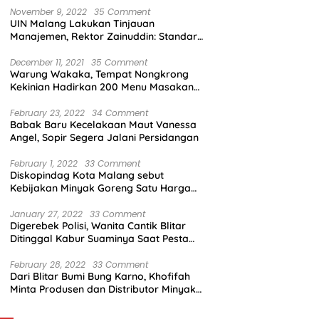
November 9, 2022
35 Comment
UIN Malang Lakukan Tinjauan
Manajemen, Rektor Zainuddin: Standar
Mutu Harus Dicapai
December 11, 2021
35 Comment
Warung Wakaka, Tempat Nongkrong
Kekinian Hadirkan 200 Menu Masakan
dengan Citarasa Lokal
February 23, 2022
34 Comment
Babak Baru Kecelakaan Maut Vanessa
Angel, Sopir Segera Jalani Persidangan
February 1, 2022
33 Comment
Diskopindag Kota Malang sebut
Kebijakan Minyak Goreng Satu Harga
Sulit Diterapkan di Pasar Tradisional
January 27, 2022
33 Comment
Digerebek Polisi, Wanita Cantik Blitar
Ditinggal Kabur Suaminya Saat Pesta
Sabu
February 28, 2022
33 Comment
Dari Blitar Bumi Bung Karno, Khofifah
Minta Produsen dan Distributor Minyak
Tunjukkan Nasionalisme