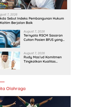
gust 7, 2026
ekda Sebut Indeks Pembangunan Hukum
 Kaltim Berjalan Baik
August 7, 2026
Ternyata RSCM Sasaran
Cuitan Pasien BPJS yang
Dihina Sejumlah Dokter
August 7, 2026
Rudy Mas’ud Komitmen
Tingkatkan Kualitas
Pelayanan Publik di Kaltim
ita Olahraga