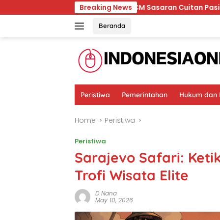
Skip
Ternyata RSCM Sasaran Cuitan Pasien BPJS yang Di
Breaking News
to
content
Beranda
Peristiwa
Pemerintahan
Hukum dan K
Home
Peristiwa
Peristiwa
Sarajevo Safari: Ket
Trofi Wisata Elite
D Nana
May 10, 2026