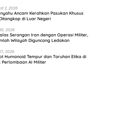
st 2, 2026
anyahu Ancam Kerahkan Pasukan Khusus
 Ditangkap di Luar Negeri
30, 2026
alas Serangan Iran dengan Operasi Militer,
mlah Wilayah Diguncang Ledakan
27, 2026
t Humanoid Tempur dan Taruhan Etika di
k Perlombaan AI Militer