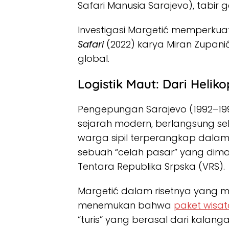
Safari Manusia Sarajevo), tabir g
Investigasi Margetić memperku
Safari
(2022) karya Miran Zupani
global.
Logistik Maut: Dari Helik
Pengepungan Sarajevo (1992–1
sejarah modern, berlangsung sela
warga sipil terperangkap dalam
sebuah “celah pasar” yang diman
Tentara Republika Srpska (VRS).
Margetić dalam risetnya yang m
menemukan bahwa
paket wisa
“turis” yang berasal dari kalanga