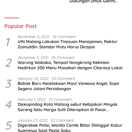
Dukungan untuk Gianni
Infantino
Popular Post
1
November 9, 2022
35 Comment
UIN Malang Lakukan Tinjauan Manajemen, Rektor
Zainuddin: Standar Mutu Harus Dicapai
2
December 11, 2021
35 Comment
Warung Wakaka, Tempat Nongkrong Kekinian
Hadirkan 200 Menu Masakan dengan Citarasa Lokal
3
February 23, 2022
34 Comment
Babak Baru Kecelakaan Maut Vanessa Angel, Sopir
Segera Jalani Persidangan
4
February 1, 2022
33 Comment
Diskopindag Kota Malang sebut Kebijakan Minyak
Goreng Satu Harga Sulit Diterapkan di Pasar
Tradisional
5
January 27, 2022
33 Comment
Digerebek Polisi, Wanita Cantik Blitar Ditinggal Kabur
Suaminya Saat Pesta Sabu