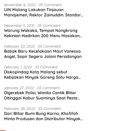
November 9, 2022
35 Comment
UIN Malang Lakukan Tinjauan
Manajemen, Rektor Zainuddin: Standar
Mutu Harus Dicapai
December 11, 2021
35 Comment
Warung Wakaka, Tempat Nongkrong
Kekinian Hadirkan 200 Menu Masakan
dengan Citarasa Lokal
February 23, 2022
34 Comment
Babak Baru Kecelakaan Maut Vanessa
Angel, Sopir Segera Jalani Persidangan
February 1, 2022
33 Comment
Diskopindag Kota Malang sebut
Kebijakan Minyak Goreng Satu Harga
Sulit Diterapkan di Pasar Tradisional
January 27, 2022
33 Comment
Digerebek Polisi, Wanita Cantik Blitar
Ditinggal Kabur Suaminya Saat Pesta
Sabu
February 28, 2022
33 Comment
Dari Blitar Bumi Bung Karno, Khofifah
Minta Produsen dan Distributor Minyak
Tunjukkan Nasionalisme