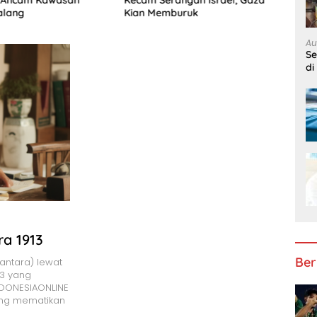
Kecam Serangan Israel, Gaza
alang
Kian Memburuk
Au
S
di
ra 1913
Ber
antara) lewat
13 yang
NDONESIAONLINE
ing mematikan