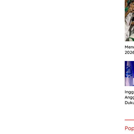
Mena
202
Ingg
Angg
Duk
Gian
Pop