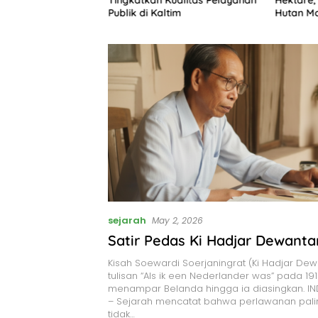
kter
Publik di Kaltim
Hutan M
sejarah
May 2, 2026
Satir Pedas Ki Hadjar Dewanta
Kisah Soewardi Soerjaningrat (Ki Hadjar Dew
tulisan “Als ik een Nederlander was” pada 19
menampar Belanda hingga ia diasingkan. I
– Sejarah mencatat bahwa perlawanan pal
tidak…