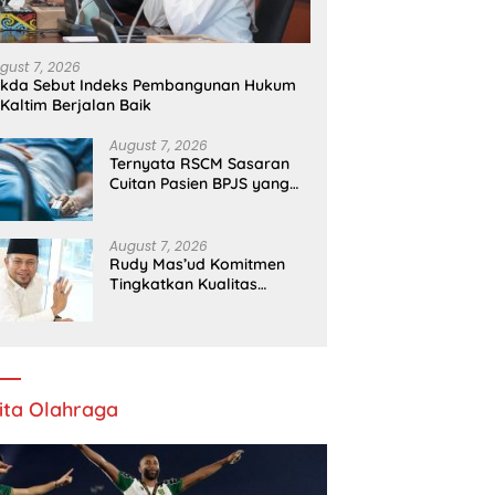
J
Pengawasan Dapur Gizi
gust 7, 2026
ekda Sebut Indeks Pembangunan Hukum
 Kaltim Berjalan Baik
August 7, 2026
Ternyata RSCM Sasaran
Cuitan Pasien BPJS yang
Dihina Sejumlah Dokter
August 7, 2026
Rudy Mas’ud Komitmen
Tingkatkan Kualitas
Pelayanan Publik di Kaltim
ita Olahraga