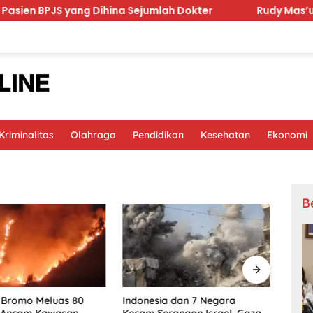
JS yang Dihina Sejumlah Dokter
Rudy Mas’ud Komitmen
riminalitas
Olahraga
Pendidikan
Kesehatan
Ekonomi
B
a Bromo Meluas 80
Prab
Indonesia dan 7 Negara
, Ancam Kawasan
Kela