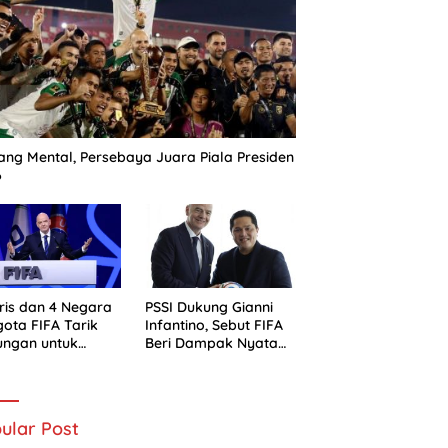
ng Mental, Persebaya Juara Piala Presiden
6
ris dan 4 Negara
PSSI Dukung Gianni
ota FIFA Tarik
Infantino, Sebut FIFA
ungan untuk
Beri Dampak Nyata
ni Infantino
bagi Sepak Bola
Indonesia
ular Post