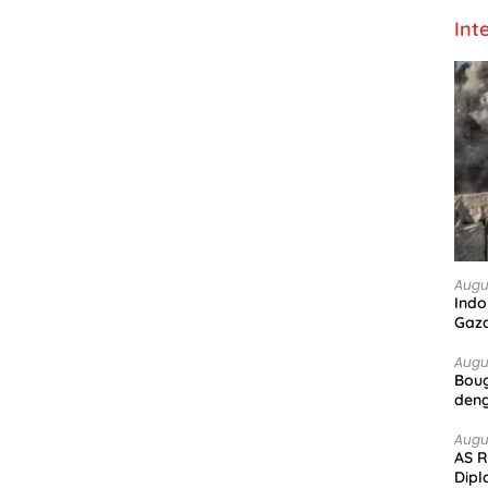
Int
Augu
Indo
Gaz
Augu
Boug
deng
Augu
AS R
Dipl