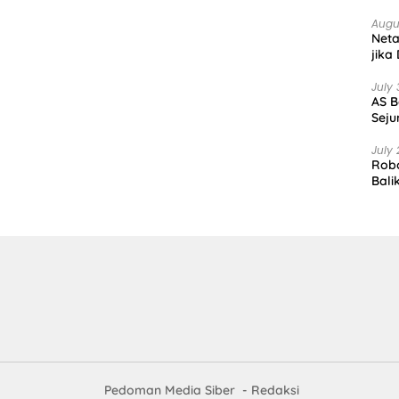
Augu
Net
jika
July 
AS B
Seju
July 
Robo
Bali
Pedoman Media Siber
Redaksi