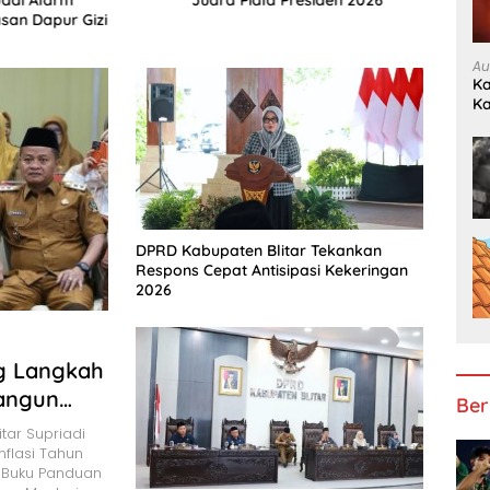
Juara Piala Presiden 2026
san Dapur Gizi
Au
Ka
K
DPRD Kabupaten Blitar Tekankan
Respons Cepat Antisipasi Kekeringan
2026
g Langkah
Bangun
Ber
tar Supriadi
nflasi Tahun
 Buku Panduan