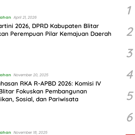
1
tahan
April 21, 2026
artini 2026, DPRD Kabupaten Blitar
2
kan Perempuan Pilar Kemajuan Daerah
3
4
tahan
November 20, 2025
hasan RKA R-APBD 2026: Komisi IV
Blitar Fokuskan Pembangunan
5
ikan, Sosial, dan Pariwisata
6
tahan
November 18, 2025