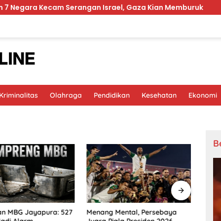
ra Kecam Serangan Israel, Gaza Kian Memburuk
Prab
riminalitas
Olahraga
Pendidikan
Kesehatan
Ekonomi
B
an MBG Jayapura: 527
Hina 
Menang Mental, Persebaya
adi Alarm
Dipec