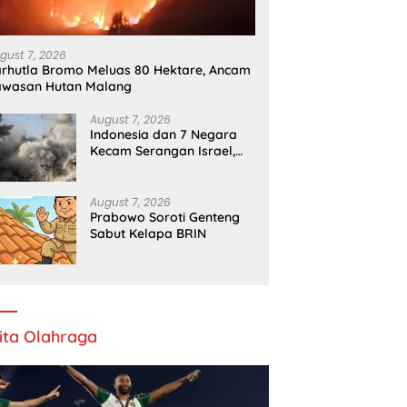
Menghina Pasien BPJS
K
gust 7, 2026
rhutla Bromo Meluas 80 Hektare, Ancam
awasan Hutan Malang
August 7, 2026
Indonesia dan 7 Negara
Kecam Serangan Israel,
Gaza Kian Memburuk
August 7, 2026
Prabowo Soroti Genteng
Sabut Kelapa BRIN
ita Olahraga