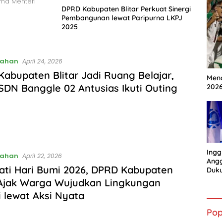
ama Menteri
DPRD Kabupaten Blitar Perkuat Sinergi
Pembangunan lewat Paripurna LKPJ
2025
tahan
April 24, 2026
abupaten Blitar Jadi Ruang Belajar,
Mena
SDN Banggle 02 Antusias Ikuti Outing
202
Ingg
tahan
April 22, 2026
Angg
ati Hari Bumi 2026, DPRD Kabupaten
Duk
Gian
 Ajak Warga Wujudkan Lingkungan
i lewat Aksi Nyata
Pop