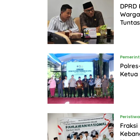
DPRD K
Warga 
Tunta
Pemerin
Polre
Ketua 
Peristiwa
Fraksi
Keban