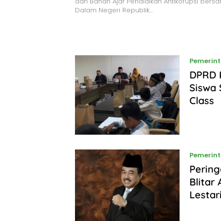
dan Bahan Ajar Pendidikan Antikorupsi bers
Dalam Negeri Republik…
Pemerin
DPRD K
Siswa 
Class
Pemerin
Pering
Blitar
Lestar