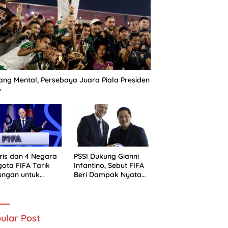
ng Mental, Persebaya Juara Piala Presiden
6
ris dan 4 Negara
PSSI Dukung Gianni
ota FIFA Tarik
Infantino, Sebut FIFA
ungan untuk
Beri Dampak Nyata
ni Infantino
bagi Sepak Bola
Indonesia
ular Post