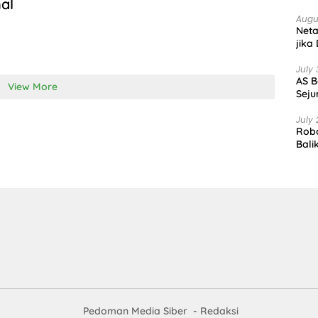
al
Augu
Net
jika
July 
AS B
View More
Seju
July 
Robo
Bali
Pedoman Media Siber
Redaksi