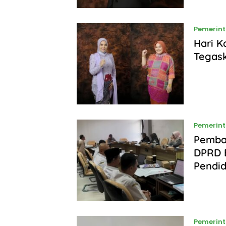
Pemerin
Hari K
Tegas
Pemerin
Pemba
DPRD 
Pendid
Pemerin