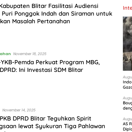
abupaten Blitar Fasilitasi Audiensi
Int
Puri Ponggok Indah dan Siraman untuk
skan Masalah Pertanahan
tahan
November 18, 2025
s-YKB-Pemda Perkuat Program MBG,
DPRD: Ini Investasi SDM Blitar
Augu
Indo
Gaz
Augu
Boug
deng
November 14, 2025
 PKB DPRD Blitar Teguhkan Spirit
Augu
AS R
gsaan lewat Syukuran Tiga Pahlawan
Dipl