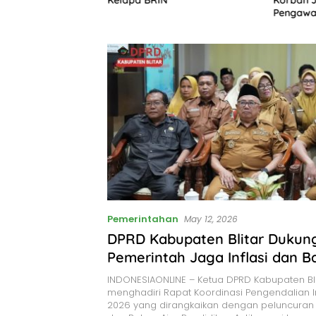
gan Israel, Gaza
Pengawa
ruk
Pemerintahan
May 12, 2026
DPRD Kabupaten Blitar Dukun
Pemerintah Jaga Inflasi dan 
Generasi Berintegritas
INDONESIAONLINE – Ketua DPRD Kabupaten Bli
menghadiri Rapat Koordinasi Pengendalian I
2026 yang dirangkaikan dengan peluncuran