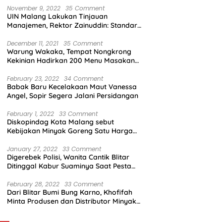
November 9, 2022
35 Comment
UIN Malang Lakukan Tinjauan
Manajemen, Rektor Zainuddin: Standar
Mutu Harus Dicapai
December 11, 2021
35 Comment
Warung Wakaka, Tempat Nongkrong
Kekinian Hadirkan 200 Menu Masakan
dengan Citarasa Lokal
February 23, 2022
34 Comment
Babak Baru Kecelakaan Maut Vanessa
Angel, Sopir Segera Jalani Persidangan
February 1, 2022
33 Comment
Diskopindag Kota Malang sebut
Kebijakan Minyak Goreng Satu Harga
Sulit Diterapkan di Pasar Tradisional
January 27, 2022
33 Comment
Digerebek Polisi, Wanita Cantik Blitar
Ditinggal Kabur Suaminya Saat Pesta
Sabu
February 28, 2022
33 Comment
Dari Blitar Bumi Bung Karno, Khofifah
Minta Produsen dan Distributor Minyak
Tunjukkan Nasionalisme