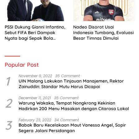
PSSI Dukung Gianni Infantino,
Nadeo Disorot Usai
Sebut FIFA Beri Dampak
Indonesia Tumbang, Evaluasi
Nyata bagi Sepak Bola
Besar Timnas Dimulai
Indonesia
Popular Post
1
November 9, 2022
35 Comment
UIN Malang Lakukan Tinjauan Manajemen, Rektor
Zainuddin: Standar Mutu Harus Dicapai
2
December 11, 2021
35 Comment
Warung Wakaka, Tempat Nongkrong Kekinian
Hadirkan 200 Menu Masakan dengan Citarasa Lokal
3
February 23, 2022
34 Comment
Babak Baru Kecelakaan Maut Vanessa Angel, Sopir
Segera Jalani Persidangan