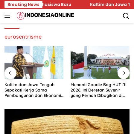
Skip
n Karakter Mahasiswa Baru
Breaking News
Kaltim dan Jawa Tenga
to
content
eurosentrisme
Kaltim dan Jawa Tengah
Menanti Goodie Bag HUT RI
Sepakati Kerja Sama
2026, Ini Deretan Suvenir
Pembangunan dan Ekonomi
yang Pernah Dibagikan di
Daerah
Istana