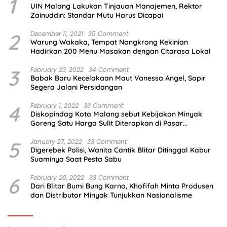
1
UIN Malang Lakukan Tinjauan Manajemen, Rektor
Zainuddin: Standar Mutu Harus Dicapai
2
December 11, 2021
35 Comment
Warung Wakaka, Tempat Nongkrong Kekinian
Hadirkan 200 Menu Masakan dengan Citarasa Lokal
3
February 23, 2022
34 Comment
Babak Baru Kecelakaan Maut Vanessa Angel, Sopir
Segera Jalani Persidangan
4
February 1, 2022
33 Comment
Diskopindag Kota Malang sebut Kebijakan Minyak
Goreng Satu Harga Sulit Diterapkan di Pasar
Tradisional
5
January 27, 2022
33 Comment
Digerebek Polisi, Wanita Cantik Blitar Ditinggal Kabur
Suaminya Saat Pesta Sabu
6
February 28, 2022
33 Comment
Dari Blitar Bumi Bung Karno, Khofifah Minta Produsen
dan Distributor Minyak Tunjukkan Nasionalisme