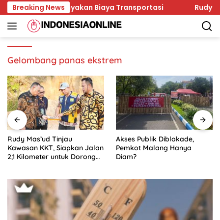
Skip
 HMI Pertanyakan Biaya Transportasi
Breaking News
Rudy Mas’ud T
to
content
Gelombang panas ekstrem
Rudy Mas’ud Tinjau
Akses Publik Diblokade,
Kawasan KKT, Siapkan Jalan
Pemkot Malang Hanya
2,1 Kilometer untuk Dorong
Diam?
Investasi