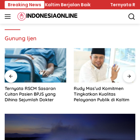
Skip
nan Hukum di Kaltim Berjalan Baik
Breaking News
Ternyata RSCM Sa
to
content
Gunung Ijen
Ternyata RSCM Sasaran
Rudy Mas’ud Komitmen
Cuitan Pasien BPJS yang
Tingkatkan Kualitas
Dihina Sejumlah Dokter
Pelayanan Publik di Kaltim