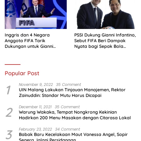
Inggris dan 4 Negara
PSSI Dukung Gianni Infantino,
Anggota FIFA Tarik
Sebut FIFA Beri Dampak
Dukungan untuk Gianni
Nyata bagi Sepak Bola
Infantino
Indonesia
Popular Post
1
November 9, 2022
35 Comment
UIN Malang Lakukan Tinjauan Manajemen, Rektor
Zainuddin: Standar Mutu Harus Dicapai
2
December 11, 2021
35 Comment
Warung Wakaka, Tempat Nongkrong Kekinian
Hadirkan 200 Menu Masakan dengan Citarasa Lokal
3
February 23, 2022
34 Comment
Babak Baru Kecelakaan Maut Vanessa Angel, Sopir
Segera Jalani Persidangan