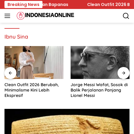
Skip
n Edar Jadi Temuan Bapanas
Breaking News
Clean Outfit 2026 Berubah,
to
content
Ibnu Sina
Clean Outfit 2026 Berubah,
Jorge Messi Wafat, Sosok di
Minimalisme Kini Lebih
Balik Perjalanan Panjang
Ekspresif
Lionel Messi