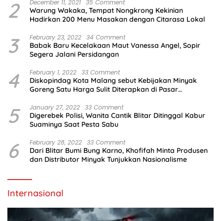
2
December 11, 2021
35 Comment
Warung Wakaka, Tempat Nongkrong Kekinian
Hadirkan 200 Menu Masakan dengan Citarasa Lokal
3
February 23, 2022
34 Comment
Babak Baru Kecelakaan Maut Vanessa Angel, Sopir
Segera Jalani Persidangan
4
February 1, 2022
33 Comment
Diskopindag Kota Malang sebut Kebijakan Minyak
Goreng Satu Harga Sulit Diterapkan di Pasar
Tradisional
5
January 27, 2022
33 Comment
Digerebek Polisi, Wanita Cantik Blitar Ditinggal Kabur
Suaminya Saat Pesta Sabu
6
February 28, 2022
33 Comment
Dari Blitar Bumi Bung Karno, Khofifah Minta Produsen
dan Distributor Minyak Tunjukkan Nasionalisme
Internasional