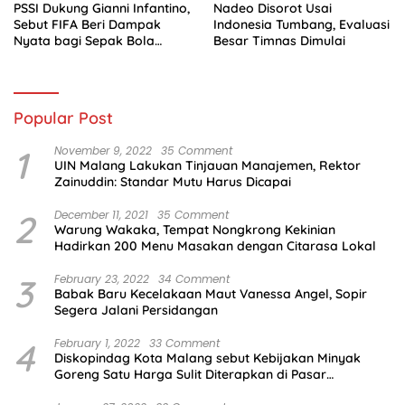
PSSI Dukung Gianni Infantino,
Nadeo Disorot Usai
Sebut FIFA Beri Dampak
Indonesia Tumbang, Evaluasi
Nyata bagi Sepak Bola
Besar Timnas Dimulai
Indonesia
Popular Post
1
November 9, 2022
35 Comment
UIN Malang Lakukan Tinjauan Manajemen, Rektor
Zainuddin: Standar Mutu Harus Dicapai
2
December 11, 2021
35 Comment
Warung Wakaka, Tempat Nongkrong Kekinian
Hadirkan 200 Menu Masakan dengan Citarasa Lokal
3
February 23, 2022
34 Comment
Babak Baru Kecelakaan Maut Vanessa Angel, Sopir
Segera Jalani Persidangan
4
February 1, 2022
33 Comment
Diskopindag Kota Malang sebut Kebijakan Minyak
Goreng Satu Harga Sulit Diterapkan di Pasar
Tradisional