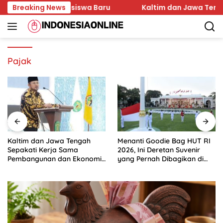
Skip
rakter Mahasiswa Baru
Breaking News
Kaltim dan Jawa Tengah Sep
to
content
Pajak
Kaltim dan Jawa Tengah
Menanti Goodie Bag HUT RI
Sepakati Kerja Sama
2026, Ini Deretan Suvenir
Pembangunan dan Ekonomi
yang Pernah Dibagikan di
Daerah
Istana