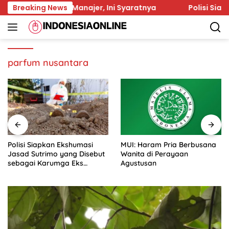
Skip
wai Asisten Manajer, Ini Syaratnya
Breaking News
Polisi Siapkan E
to
content
parfum nusantara
Polisi Siapkan Ekshumasi
MUI: Haram Pria Berbusana
Jasad Sutrimo yang Disebut
Wanita di Perayaan
sebagai Karumga Eks
Agustusan
Jampidsus Febrie