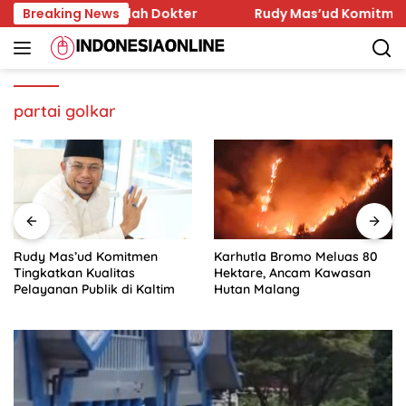
Skip
Dihina Sejumlah Dokter
Breaking News
Rudy Mas’ud Komitmen Tingka
to
content
partai golkar
Rudy Mas’ud Komitmen
Karhutla Bromo Meluas 80
Tingkatkan Kualitas
Hektare, Ancam Kawasan
Pelayanan Publik di Kaltim
Hutan Malang