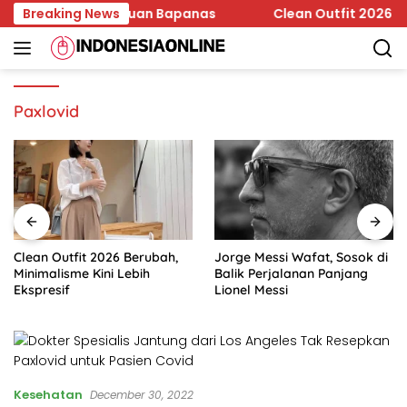
Skip
zin Edar Jadi Temuan Bapanas
Breaking News
Clean Outfit 2026 Beruba
to
content
Paxlovid
Clean Outfit 2026 Berubah,
Jorge Messi Wafat, Sosok di
Minimalisme Kini Lebih
Balik Perjalanan Panjang
Ekspresif
Lionel Messi
Kesehatan
December 30, 2022