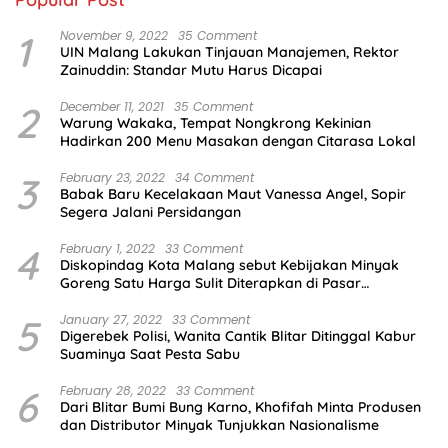
1
November 9, 2022
35 Comment
UIN Malang Lakukan Tinjauan Manajemen, Rektor
Zainuddin: Standar Mutu Harus Dicapai
2
December 11, 2021
35 Comment
Warung Wakaka, Tempat Nongkrong Kekinian
Hadirkan 200 Menu Masakan dengan Citarasa Lokal
3
February 23, 2022
34 Comment
Babak Baru Kecelakaan Maut Vanessa Angel, Sopir
Segera Jalani Persidangan
4
February 1, 2022
33 Comment
Diskopindag Kota Malang sebut Kebijakan Minyak
Goreng Satu Harga Sulit Diterapkan di Pasar
Tradisional
5
January 27, 2022
33 Comment
Digerebek Polisi, Wanita Cantik Blitar Ditinggal Kabur
Suaminya Saat Pesta Sabu
6
February 28, 2022
33 Comment
Dari Blitar Bumi Bung Karno, Khofifah Minta Produsen
dan Distributor Minyak Tunjukkan Nasionalisme