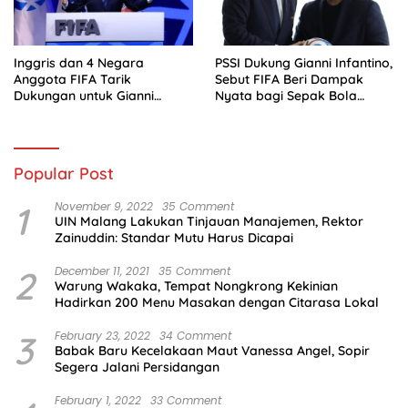
Inggris dan 4 Negara
PSSI Dukung Gianni Infantino,
Anggota FIFA Tarik
Sebut FIFA Beri Dampak
Dukungan untuk Gianni
Nyata bagi Sepak Bola
Infantino
Indonesia
Popular Post
1
November 9, 2022
35 Comment
UIN Malang Lakukan Tinjauan Manajemen, Rektor
Zainuddin: Standar Mutu Harus Dicapai
2
December 11, 2021
35 Comment
Warung Wakaka, Tempat Nongkrong Kekinian
Hadirkan 200 Menu Masakan dengan Citarasa Lokal
3
February 23, 2022
34 Comment
Babak Baru Kecelakaan Maut Vanessa Angel, Sopir
Segera Jalani Persidangan
February 1, 2022
33 Comment