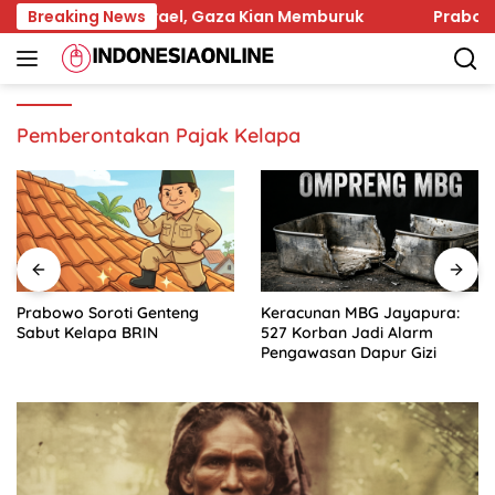
Skip
m Serangan Israel, Gaza Kian Memburuk
Breaking News
Prabowo Sor
to
content
Pemberontakan Pajak Kelapa
Prabowo Soroti Genteng
Keracunan MBG Jayapura:
Sabut Kelapa BRIN
527 Korban Jadi Alarm
Pengawasan Dapur Gizi