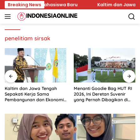
Skip
n Karakter Mahasiswa Baru
Breaking News
Kaltim dan Jawa Tenga
to
content
penelitiam sirsak
Kaltim dan Jawa Tengah
Menanti Goodie Bag HUT RI
Sepakati Kerja Sama
2026, Ini Deretan Suvenir
Pembangunan dan Ekonomi
yang Pernah Dibagikan di
Daerah
Istana