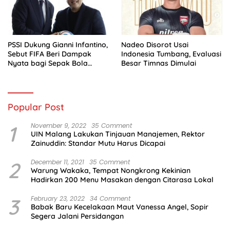
PSSI Dukung Gianni Infantino,
Nadeo Disorot Usai
Sebut FIFA Beri Dampak
Indonesia Tumbang, Evaluasi
Nyata bagi Sepak Bola
Besar Timnas Dimulai
Indonesia
Popular Post
1
November 9, 2022
35 Comment
UIN Malang Lakukan Tinjauan Manajemen, Rektor
Zainuddin: Standar Mutu Harus Dicapai
2
December 11, 2021
35 Comment
Warung Wakaka, Tempat Nongkrong Kekinian
Hadirkan 200 Menu Masakan dengan Citarasa Lokal
3
February 23, 2022
34 Comment
Babak Baru Kecelakaan Maut Vanessa Angel, Sopir
Segera Jalani Persidangan