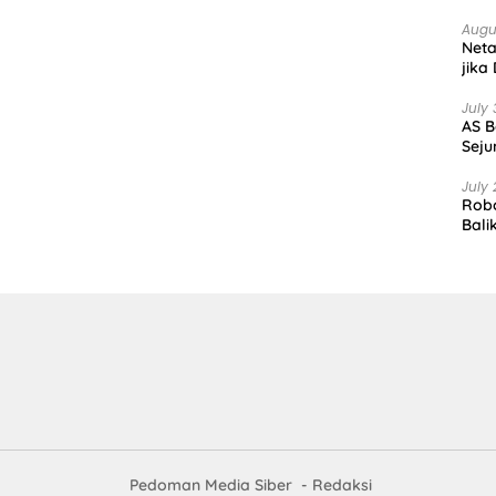
Augu
Net
jika
July 
AS B
Seju
July 
Robo
Bali
Pedoman Media Siber
Redaksi