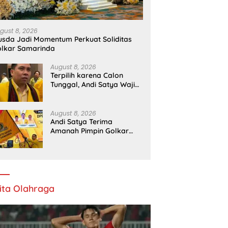
D
gust 8, 2026
sda Jadi Momentum Perkuat Soliditas
lkar Samarinda
August 8, 2026
Terpilih karena Calon
Tunggal, Andi Satya Wajib
Maju Pilkada Samarinda
August 8, 2026
Andi Satya Terima
Amanah Pimpin Golkar
Samarinda Periode 2026–
2031
ita Olahraga