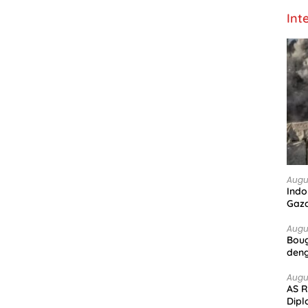
Int
Augu
Indo
Gaz
Augu
Boug
deng
Augu
AS R
Dipl