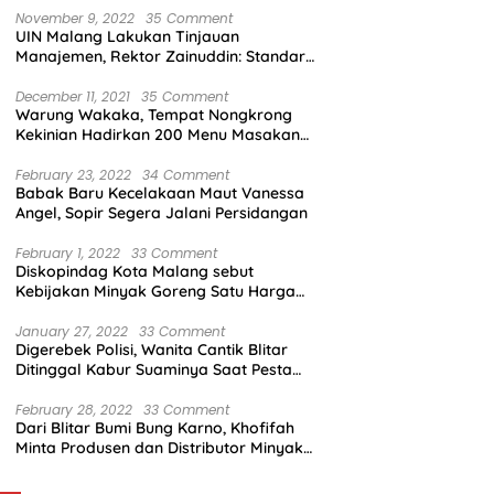
November 9, 2022
35 Comment
UIN Malang Lakukan Tinjauan
Manajemen, Rektor Zainuddin: Standar
Mutu Harus Dicapai
December 11, 2021
35 Comment
Warung Wakaka, Tempat Nongkrong
Kekinian Hadirkan 200 Menu Masakan
dengan Citarasa Lokal
February 23, 2022
34 Comment
Babak Baru Kecelakaan Maut Vanessa
Angel, Sopir Segera Jalani Persidangan
February 1, 2022
33 Comment
Diskopindag Kota Malang sebut
Kebijakan Minyak Goreng Satu Harga
Sulit Diterapkan di Pasar Tradisional
January 27, 2022
33 Comment
Digerebek Polisi, Wanita Cantik Blitar
Ditinggal Kabur Suaminya Saat Pesta
Sabu
February 28, 2022
33 Comment
Dari Blitar Bumi Bung Karno, Khofifah
Minta Produsen dan Distributor Minyak
Tunjukkan Nasionalisme