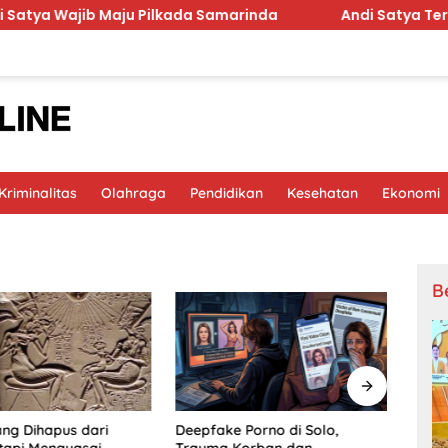
Wajib Maju Pilkada Samarinda
Andi Satya Terima Aman
riminalitas
Olahraga
Pendidikan
Kesehatan
Ekonomi
B
ang Dihapus dari
Deepfake Porno di Solo,
Minya
 tapi Menguasai
Trauma Korban dan
Wonog