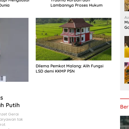
Dunia
Lambannya Proses Hukum
Au
Mu
Go
Dilema Pemkot Malang: Alih Fungsi
LSD demi KKMP PSN
es
h Putih
Ber
zet Gerai
Karyawan tak
rot.