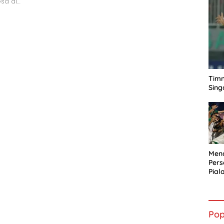
sa di…
Timn
Sing
Mena
Per
Pial
Pop