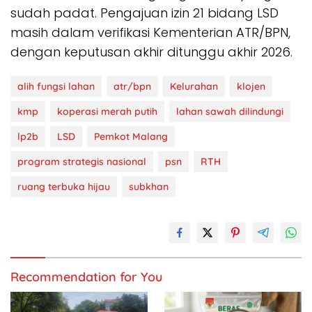
sudah padat. Pengajuan izin 21 bidang LSD
masih dalam verifikasi Kementerian ATR/BPN,
dengan keputusan akhir ditunggu akhir 2026.
alih fungsi lahan
atr/bpn
Kelurahan
klojen
kmp
koperasi merah putih
lahan sawah dilindungi
lp2b
LSD
Pemkot Malang
program strategis nasional
psn
RTH
ruang terbuka hijau
subkhan
Recommendation for You