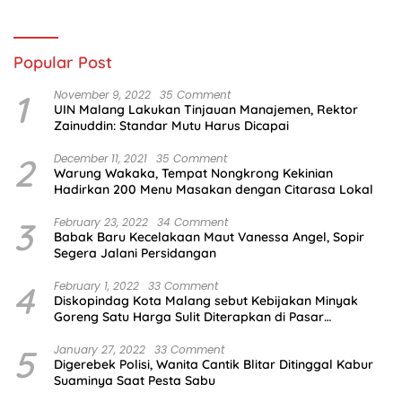
Infantino
Popular Post
1
November 9, 2022
35 Comment
UIN Malang Lakukan Tinjauan Manajemen, Rektor
Zainuddin: Standar Mutu Harus Dicapai
2
December 11, 2021
35 Comment
Warung Wakaka, Tempat Nongkrong Kekinian
Hadirkan 200 Menu Masakan dengan Citarasa Lokal
3
February 23, 2022
34 Comment
Babak Baru Kecelakaan Maut Vanessa Angel, Sopir
Segera Jalani Persidangan
4
February 1, 2022
33 Comment
Diskopindag Kota Malang sebut Kebijakan Minyak
Goreng Satu Harga Sulit Diterapkan di Pasar
Tradisional
5
January 27, 2022
33 Comment
Digerebek Polisi, Wanita Cantik Blitar Ditinggal Kabur
Suaminya Saat Pesta Sabu