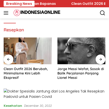
Skip
in Edar Jadi Temuan Bapanas
Breaking News
Clean Outfit 2026 Berubah
to
content
Resepkan
Clean Outfit 2026 Berubah,
Jorge Messi Wafat, Sosok di
Minimalisme Kini Lebih
Balik Perjalanan Panjang
Ekspresif
Lionel Messi
Kesehatan
December 30, 2022