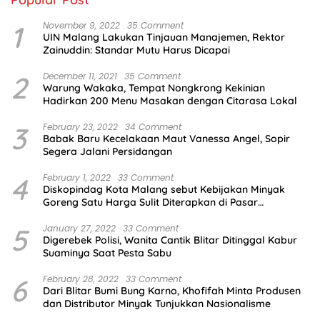
1
November 9, 2022
35 Comment
UIN Malang Lakukan Tinjauan Manajemen, Rektor
Zainuddin: Standar Mutu Harus Dicapai
2
December 11, 2021
35 Comment
Warung Wakaka, Tempat Nongkrong Kekinian
Hadirkan 200 Menu Masakan dengan Citarasa Lokal
3
February 23, 2022
34 Comment
Babak Baru Kecelakaan Maut Vanessa Angel, Sopir
Segera Jalani Persidangan
4
February 1, 2022
33 Comment
Diskopindag Kota Malang sebut Kebijakan Minyak
Goreng Satu Harga Sulit Diterapkan di Pasar
Tradisional
5
January 27, 2022
33 Comment
Digerebek Polisi, Wanita Cantik Blitar Ditinggal Kabur
Suaminya Saat Pesta Sabu
6
February 28, 2022
33 Comment
Dari Blitar Bumi Bung Karno, Khofifah Minta Produsen
dan Distributor Minyak Tunjukkan Nasionalisme