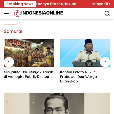
Skip
Korban dan Lambannya Proses Hukum
Breaking News
MinyaKita Bau Mi
to
content
Samurai
MinyaKita Bau Minyak Tanah
Konten Pidato Nuklir
di Wonogiri, Pabrik Ditutup
Prabowo, Dua Warga
Ditangkap