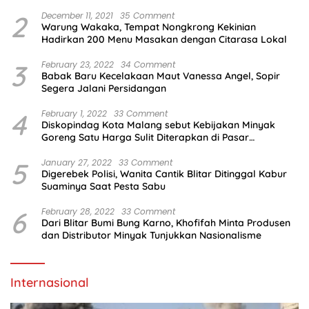
2
December 11, 2021
35 Comment
Warung Wakaka, Tempat Nongkrong Kekinian
Hadirkan 200 Menu Masakan dengan Citarasa Lokal
3
February 23, 2022
34 Comment
Babak Baru Kecelakaan Maut Vanessa Angel, Sopir
Segera Jalani Persidangan
4
February 1, 2022
33 Comment
Diskopindag Kota Malang sebut Kebijakan Minyak
Goreng Satu Harga Sulit Diterapkan di Pasar
Tradisional
5
January 27, 2022
33 Comment
Digerebek Polisi, Wanita Cantik Blitar Ditinggal Kabur
Suaminya Saat Pesta Sabu
6
February 28, 2022
33 Comment
Dari Blitar Bumi Bung Karno, Khofifah Minta Produsen
dan Distributor Minyak Tunjukkan Nasionalisme
Internasional