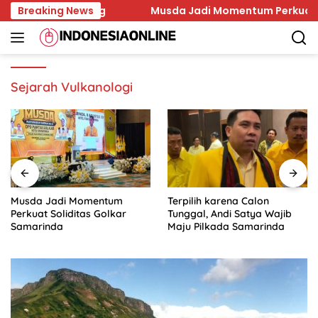
Skip
andara Leipzig
Breaking News
Musda Jadi Momentum Perkuat Solidi
to
content
Sejarah Vulkanologi
Musda Jadi Momentum
Terpilih karena Calon
Perkuat Soliditas Golkar
Tunggal, Andi Satya Wajib
Samarinda
Maju Pilkada Samarinda