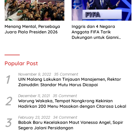
Menang Mental, Persebaya
Inggris dan 4 Negara
Juara Piala Presiden 2026
Anggota FIFA Tarik
Dukungan untuk Gianni
Infantino
Popular Post
1
November 9, 2022
35 Comment
UIN Malang Lakukan Tinjauan Manajemen, Rektor
Zainuddin: Standar Mutu Harus Dicapai
2
December 11, 2021
35 Comment
Warung Wakaka, Tempat Nongkrong Kekinian
Hadirkan 200 Menu Masakan dengan Citarasa Lokal
3
February 23, 2022
34 Comment
Babak Baru Kecelakaan Maut Vanessa Angel, Sopir
Segera Jalani Persidangan