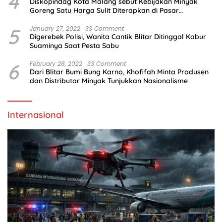
4
Diskopindag Kota Malang sebut Kebijakan Minyak
Goreng Satu Harga Sulit Diterapkan di Pasar
Tradisional
5
January 27, 2022
33 Comment
Digerebek Polisi, Wanita Cantik Blitar Ditinggal Kabur
Suaminya Saat Pesta Sabu
6
February 28, 2022
33 Comment
Dari Blitar Bumi Bung Karno, Khofifah Minta Produsen
dan Distributor Minyak Tunjukkan Nasionalisme
Internasional