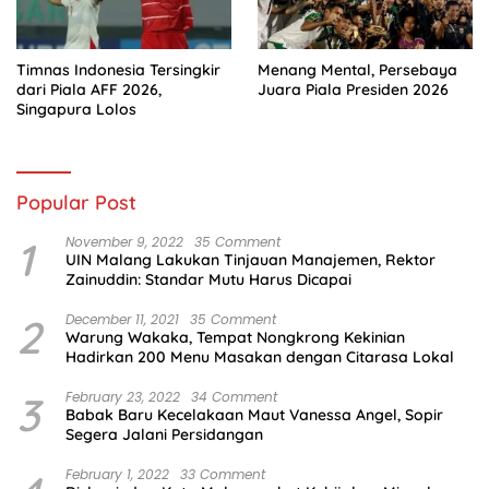
Timnas Indonesia Tersingkir
Menang Mental, Persebaya
dari Piala AFF 2026,
Juara Piala Presiden 2026
Singapura Lolos
Popular Post
1
November 9, 2022
35 Comment
UIN Malang Lakukan Tinjauan Manajemen, Rektor
Zainuddin: Standar Mutu Harus Dicapai
2
December 11, 2021
35 Comment
Warung Wakaka, Tempat Nongkrong Kekinian
Hadirkan 200 Menu Masakan dengan Citarasa Lokal
3
February 23, 2022
34 Comment
Babak Baru Kecelakaan Maut Vanessa Angel, Sopir
Segera Jalani Persidangan
February 1, 2022
33 Comment