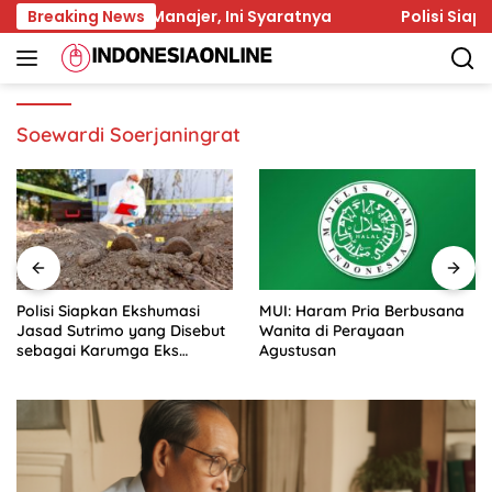
Skip
ai Asisten Manajer, Ini Syaratnya
Breaking News
Polisi Siapkan E
to
content
Soewardi Soerjaningrat
Polisi Siapkan Ekshumasi
MUI: Haram Pria Berbusana
Jasad Sutrimo yang Disebut
Wanita di Perayaan
sebagai Karumga Eks
Agustusan
Jampidsus Febrie