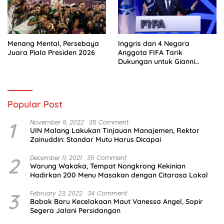
Menang Mental, Persebaya
Inggris dan 4 Negara
Juara Piala Presiden 2026
Anggota FIFA Tarik
Dukungan untuk Gianni
Infantino
Popular Post
1
November 9, 2022
35 Comment
UIN Malang Lakukan Tinjauan Manajemen, Rektor
Zainuddin: Standar Mutu Harus Dicapai
2
December 11, 2021
35 Comment
Warung Wakaka, Tempat Nongkrong Kekinian
Hadirkan 200 Menu Masakan dengan Citarasa Lokal
3
February 23, 2022
34 Comment
Babak Baru Kecelakaan Maut Vanessa Angel, Sopir
Segera Jalani Persidangan