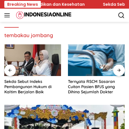
Skip
i Akses Pendidikan dan Kesehatan
Breaking News
Sekda Sebut Indek
to
content
tembakau jombang
Sekda Sebut Indeks
Ternyata RSCM Sasaran
Pembangunan Hukum di
Cuitan Pasien BPJS yang
Kaltim Berjalan Baik
Dihina Sejumlah Dokter