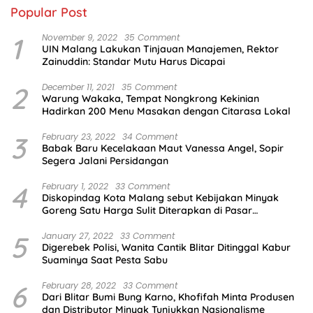
Popular Post
1
November 9, 2022
35 Comment
UIN Malang Lakukan Tinjauan Manajemen, Rektor
Zainuddin: Standar Mutu Harus Dicapai
2
December 11, 2021
35 Comment
Warung Wakaka, Tempat Nongkrong Kekinian
Hadirkan 200 Menu Masakan dengan Citarasa Lokal
3
February 23, 2022
34 Comment
Babak Baru Kecelakaan Maut Vanessa Angel, Sopir
Segera Jalani Persidangan
4
February 1, 2022
33 Comment
Diskopindag Kota Malang sebut Kebijakan Minyak
Goreng Satu Harga Sulit Diterapkan di Pasar
Tradisional
5
January 27, 2022
33 Comment
Digerebek Polisi, Wanita Cantik Blitar Ditinggal Kabur
Suaminya Saat Pesta Sabu
6
February 28, 2022
33 Comment
Dari Blitar Bumi Bung Karno, Khofifah Minta Produsen
dan Distributor Minyak Tunjukkan Nasionalisme