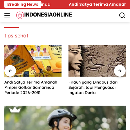
Skip
Pilkada Samarinda
Breaking News
Andi Satya Terima Amanah Pimpin
to
content
tips sehat
Andi Satya Terima Amanah
Firaun yang Dihapus dari
Pimpin Golkar Samarinda
Sejarah, tapi Menguasai
Periode 2026–2031
Ingatan Dunia