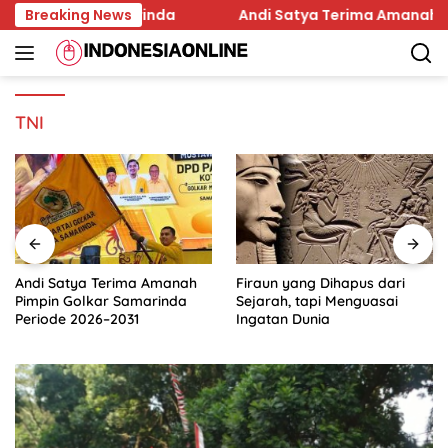
Skip
Pilkada Samarinda
Breaking News
Andi Satya Terima Amanah Pimpin
to
content
TNI
Andi Satya Terima Amanah
Firaun yang Dihapus dari
Pimpin Golkar Samarinda
Sejarah, tapi Menguasai
Periode 2026–2031
Ingatan Dunia