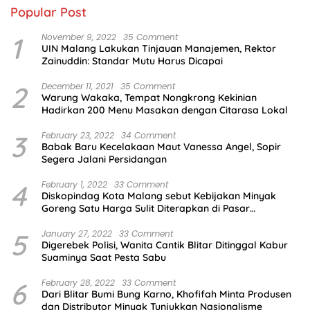
Popular Post
1
November 9, 2022
35 Comment
UIN Malang Lakukan Tinjauan Manajemen, Rektor
Zainuddin: Standar Mutu Harus Dicapai
2
December 11, 2021
35 Comment
Warung Wakaka, Tempat Nongkrong Kekinian
Hadirkan 200 Menu Masakan dengan Citarasa Lokal
3
February 23, 2022
34 Comment
Babak Baru Kecelakaan Maut Vanessa Angel, Sopir
Segera Jalani Persidangan
4
February 1, 2022
33 Comment
Diskopindag Kota Malang sebut Kebijakan Minyak
Goreng Satu Harga Sulit Diterapkan di Pasar
Tradisional
5
January 27, 2022
33 Comment
Digerebek Polisi, Wanita Cantik Blitar Ditinggal Kabur
Suaminya Saat Pesta Sabu
6
February 28, 2022
33 Comment
Dari Blitar Bumi Bung Karno, Khofifah Minta Produsen
dan Distributor Minyak Tunjukkan Nasionalisme