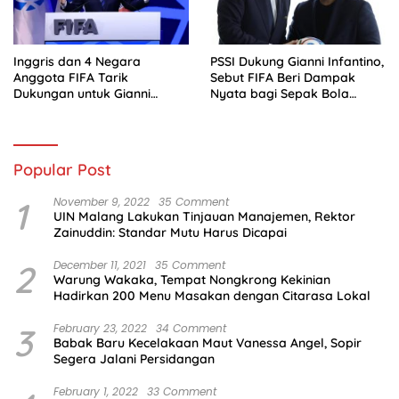
Inggris dan 4 Negara
PSSI Dukung Gianni Infantino,
Anggota FIFA Tarik
Sebut FIFA Beri Dampak
Dukungan untuk Gianni
Nyata bagi Sepak Bola
Infantino
Indonesia
Popular Post
1
November 9, 2022
35 Comment
UIN Malang Lakukan Tinjauan Manajemen, Rektor
Zainuddin: Standar Mutu Harus Dicapai
2
December 11, 2021
35 Comment
Warung Wakaka, Tempat Nongkrong Kekinian
Hadirkan 200 Menu Masakan dengan Citarasa Lokal
3
February 23, 2022
34 Comment
Babak Baru Kecelakaan Maut Vanessa Angel, Sopir
Segera Jalani Persidangan
February 1, 2022
33 Comment