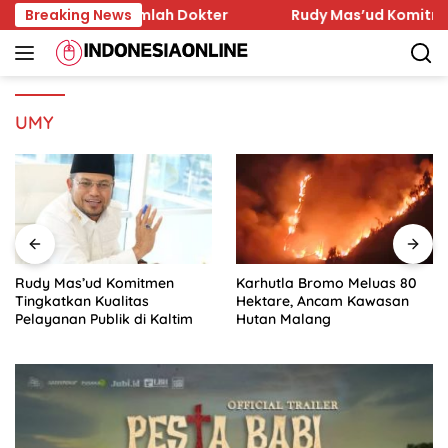
Skip
g Dihina Sejumlah Dokter
Breaking News
Rudy Mas’ud Komitmen Ting
to
content
UMY
Rudy Mas’ud Komitmen
Karhutla Bromo Meluas 80
Tingkatkan Kualitas
Hektare, Ancam Kawasan
Pelayanan Publik di Kaltim
Hutan Malang