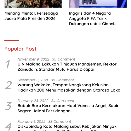
Menang Mental, Persebaya
Inggris dan 4 Negara
Juara Piala Presiden 2026
Anggota FIFA Tarik
Dukungan untuk Gianni
Infantino
Popular Post
1
November 9, 2022
35 Comment
UIN Malang Lakukan Tinjauan Manajemen, Rektor
Zainuddin: Standar Mutu Harus Dicapai
2
December 11, 2021
35 Comment
Warung Wakaka, Tempat Nongkrong Kekinian
Hadirkan 200 Menu Masakan dengan Citarasa Lokal
3
February 23, 2022
34 Comment
Babak Baru Kecelakaan Maut Vanessa Angel, Sopir
Segera Jalani Persidangan
4
February 1, 2022
33 Comment
Diskopindag Kota Malang sebut Kebijakan Minyak