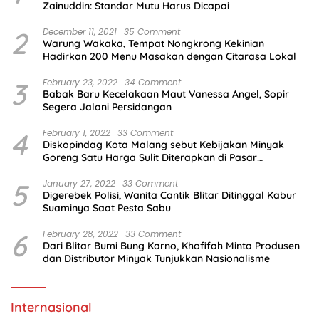
Zainuddin: Standar Mutu Harus Dicapai
2
December 11, 2021
35 Comment
Warung Wakaka, Tempat Nongkrong Kekinian
Hadirkan 200 Menu Masakan dengan Citarasa Lokal
3
February 23, 2022
34 Comment
Babak Baru Kecelakaan Maut Vanessa Angel, Sopir
Segera Jalani Persidangan
4
February 1, 2022
33 Comment
Diskopindag Kota Malang sebut Kebijakan Minyak
Goreng Satu Harga Sulit Diterapkan di Pasar
Tradisional
5
January 27, 2022
33 Comment
Digerebek Polisi, Wanita Cantik Blitar Ditinggal Kabur
Suaminya Saat Pesta Sabu
6
February 28, 2022
33 Comment
Dari Blitar Bumi Bung Karno, Khofifah Minta Produsen
dan Distributor Minyak Tunjukkan Nasionalisme
Internasional