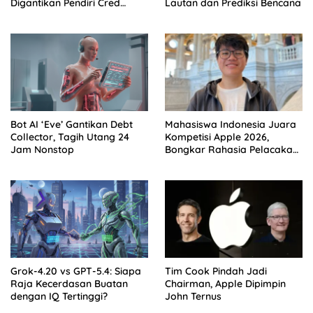
Digantikan Pendiri Cred
Lautan dan Prediksi Bencana
Kunal Shah
Bot AI ‘Eve’ Gantikan Debt
Mahasiswa Indonesia Juara
Collector, Tagih Utang 24
Kompetisi Apple 2026,
Jam Nonstop
Bongkar Rahasia Pelacakan
Internet
Grok-4.20 vs GPT-5.4: Siapa
Tim Cook Pindah Jadi
Raja Kecerdasan Buatan
Chairman, Apple Dipimpin
dengan IQ Tertinggi?
John Ternus