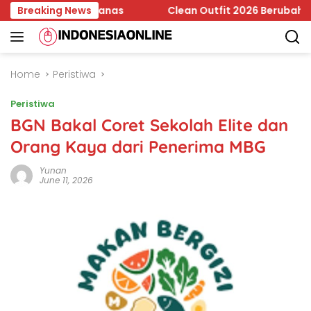
Skip
adi Temuan Bapanas
Breaking News
Clean Outfit 2026 Berubah, Minimali
to
content
Home
Peristiwa
Peristiwa
BGN Bakal Coret Sekolah Elite dan
Orang Kaya dari Penerima MBG
Yunan
June 11, 2026