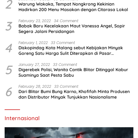
2
Warung Wakaka, Tempat Nongkrong Kekinian
Hadirkan 200 Menu Masakan dengan Citarasa Lokal
3
February 23, 2022
34 Comment
Babak Baru Kecelakaan Maut Vanessa Angel, Sopir
Segera Jalani Persidangan
4
February 1, 2022
33 Comment
Diskopindag Kota Malang sebut Kebijakan Minyak
Goreng Satu Harga Sulit Diterapkan di Pasar
Tradisional
5
January 27, 2022
33 Comment
Digerebek Polisi, Wanita Cantik Blitar Ditinggal Kabur
Suaminya Saat Pesta Sabu
6
February 28, 2022
33 Comment
Dari Blitar Bumi Bung Karno, Khofifah Minta Produsen
dan Distributor Minyak Tunjukkan Nasionalisme
Internasional