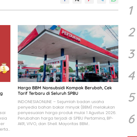
1
2
3
4
Harga BBM Nonsubsidi Kompak Berubah, Cek
5
ng
Tarif Terbaru di Seluruh SPBU
INDONESIAONLINE – Sejumlah badan usaha
penyedia bahan bakar minyak (BBM) melakukan
sai
penyesuaian harga produk mulai 1 Agustus 2026.
6
esia
Perubahan harga terjadi di SPBU Pertamina, BP-
per
AKR, VIVO, dan Shell. Mayoritas BBM…
serta…