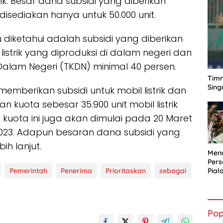
ik. Besar dana subsidi yang diberikan
isediakan hanya untuk 50.000 unit.
u diketahui adalah subsidi yang diberikan
strik yang diproduksi di dalam negeri dan
lam Negeri (TKDN) minimal 40 persen.
Timn
Sing
memberikan subsidi untuk mobil listrik dan
an kuota sebesar 35.900 unit mobil listrik
an kuota ini juga akan dimulai pada 20 Maret
23. Adapun besaran dana subsidi yang
ih lanjut.
Mena
Per
Pemerintah
Penerima
Prioritaskan
sebagai
Pial
Pop