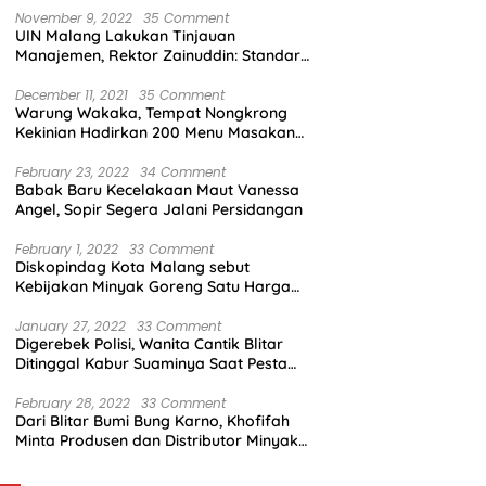
November 9, 2022
35 Comment
UIN Malang Lakukan Tinjauan
Manajemen, Rektor Zainuddin: Standar
Mutu Harus Dicapai
December 11, 2021
35 Comment
Warung Wakaka, Tempat Nongkrong
Kekinian Hadirkan 200 Menu Masakan
dengan Citarasa Lokal
February 23, 2022
34 Comment
Babak Baru Kecelakaan Maut Vanessa
Angel, Sopir Segera Jalani Persidangan
February 1, 2022
33 Comment
Diskopindag Kota Malang sebut
Kebijakan Minyak Goreng Satu Harga
Sulit Diterapkan di Pasar Tradisional
January 27, 2022
33 Comment
Digerebek Polisi, Wanita Cantik Blitar
Ditinggal Kabur Suaminya Saat Pesta
Sabu
February 28, 2022
33 Comment
Dari Blitar Bumi Bung Karno, Khofifah
Minta Produsen dan Distributor Minyak
Tunjukkan Nasionalisme