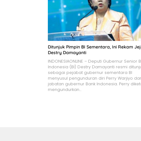
Ditunjuk Pimpin BI Sementara, Ini Rekam Je
Destry Damayanti
INDONESIAONLINE – Deputi Gubernur Senior 
Indonesia (BI) Destry Damayanti resmi ditunj
sebagai pejabat gubernur sementara BI
menyusul pengunduran diri Perry Warjiyo dar
jabatan gubernur Bank Indonesia. Perry diket
mengundurkan…