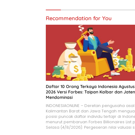
Recommendation for You
​Daftar 10 Orang Terkaya Indonesia Agustus
2026 Versi Forbes: Taipan Kalbar dan Jate
Mendominasi
INDONESIAONLINE – Deretan pengusaha asal
Kalimantan Barat dan Jawa Tengah mengua
posisi puncak daftar individu tertajir di Indon
menurut pembaruan Forbes Billionaires List 
Selasa (4/8/2026). Pergeseran nilai valuasi 