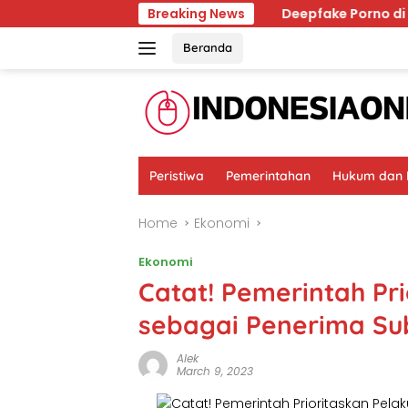
Skip
 Menguasai Ingatan Dunia
Breaking News
Deepfake Porno di Solo, 
to
content
Beranda
Peristiwa
Pemerintahan
Hukum dan K
Home
Ekonomi
Ekonomi
Catat! Pemerintah Pr
sebagai Penerima Sub
Alek
March 9, 2023