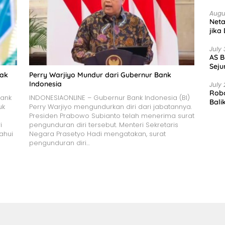
Augu
Net
jika
July 
AS B
Seju
jak
Perry Warjiyo Mundur dari Gubernur Bank
Indonesia
July 
Robo
Bank
INDONESIAONLINE – Gubernur Bank Indonesia (BI)
Bali
uk
Perry Warjiyo mengundurkan diri dari jabatannya.
Presiden Prabowo Subianto telah menerima surat
i
pengunduran diri tersebut. Menteri Sekretaris
ahui
Negara Prasetyo Hadi mengatakan, surat
pengunduran diri…