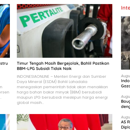
Int
stru
Timur Tengah Masih Bergejolak, Bahlil Pastikan
BBM-LPG Subsidi Tidak Naik
Augu
INDONESIAONLINE – Menteri Energi dan Sumber
Indo
Daya Mineral (ESDM) Bahlil Lahadalia
Gaz
an
menegaskan pemerintah tidak akan menaikkan
ersen
harga bahan bakar minyak (BBM) bersubsidi
Augu
…
maupun LPG bersubsidi meskipun harga energi
Boug
global masih…
deng
Augu
AS R
Dipl