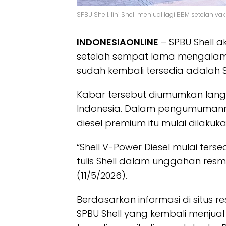
SPBU Shell. Iini Shell menjual lagi BBM setelah
INDONESIAONLINE
– SPBU Shell 
setelah sempat lama mengalami
sudah kembali tersedia adalah Sh
Kabar tersebut diumumkan langs
Indonesia. Dalam pengumumannya,
diesel premium itu mulai dilakuk
“Shell V-Power Diesel mulai terse
tulis Shell dalam unggahan resmi
(11/5/2026).
Berdasarkan informasi di situs r
SPBU Shell yang kembali menjual