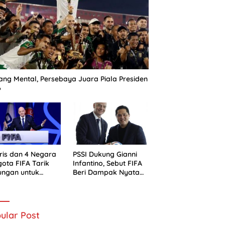
ng Mental, Persebaya Juara Piala Presiden
6
ris dan 4 Negara
PSSI Dukung Gianni
ota FIFA Tarik
Infantino, Sebut FIFA
ungan untuk
Beri Dampak Nyata
ni Infantino
bagi Sepak Bola
Indonesia
ular Post