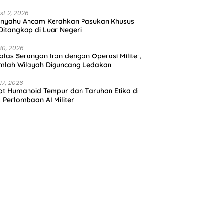
st 2, 2026
anyahu Ancam Kerahkan Pasukan Khusus
 Ditangkap di Luar Negeri
30, 2026
alas Serangan Iran dengan Operasi Militer,
mlah Wilayah Diguncang Ledakan
27, 2026
t Humanoid Tempur dan Taruhan Etika di
k Perlombaan AI Militer