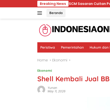
Skip
aik
Ternyata RSCM Sasaran Cuitan Pasien BPJS yang 
Breaking News
to
content
Beranda
Peristiwa
Pemerintahan
Hukum dan K
Home
Ekonomi
Ekonomi
Shell Kembali Jual B
Yunan
May 11, 2026