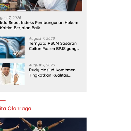
gust 7, 2026
ekda Sebut Indeks Pembangunan Hukum
 Kaltim Berjalan Baik
August 7, 2026
Ternyata RSCM Sasaran
Cuitan Pasien BPJS yang
Dihina Sejumlah Dokter
August 7, 2026
Rudy Mas’ud Komitmen
Tingkatkan Kualitas
Pelayanan Publik di Kaltim
ita Olahraga