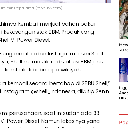
 vakum beberapa lama. (mobil123.com)
akhirnya kembali menjual bahan bakar
 kekosongan stok BBM. Produk yang
ell V-Power Diesel.
Mena
202
ung melalui akun Instagram resmi Shell
 Shell memastikan distribusi BBM jenis
an kembali di beberapa wilayah.
dia kembali secara bertahap di SPBU Shell,”
Ingg
 Instagram @shell_indonesia, dikutip Senin
Angg
Duk
Gian
esmi perusahaan, saat ini sudah ada 33
 V-Power Diesel. Namun lokasinya yang
Pop