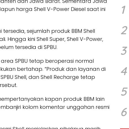
, Banten dan Jawa Barat. Sementara Jawa
1
apun harga Shell V-Power Diesel saat ini
2
 tersedia, sejumlah produk BBM Shell
i. Hingga kini Shell Super, Shell V-Power,
3
elum tersedia di SPBU.
i area SPBU tetap beroperasi normal
4
lakukan bertahap. “Produk dan layanan di
l SPBU Shell, dan Shell Recharge tetap
rsebut.
5
mempertanyakan kapan produk BBM lain
membanjiri kolom komentar unggahan resmi
6
esmi Shell menjelaskan pihaknya masih