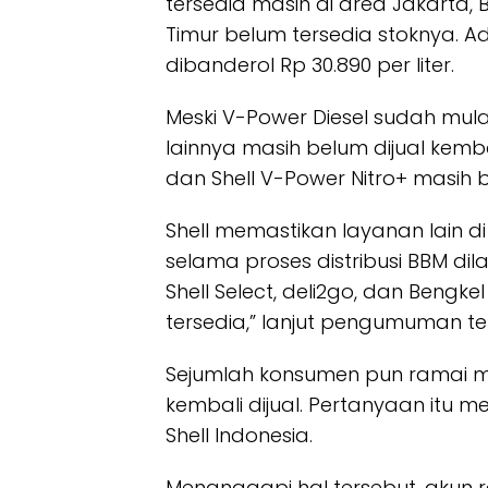
tersedia masih di area Jakarta
Timur belum tersedia stoknya. Ad
dibanderol Rp 30.890 per liter.
Meski V-Power Diesel sudah mulai
lainnya masih belum dijual kembal
dan Shell V-Power Nitro+ masih b
Shell memastikan layanan lain d
selama proses distribusi BBM di
Shell Select, deli2go, dan Bengke
tersedia,” lanjut pengumuman te
Sejumlah konsumen pun ramai 
kembali dijual. Pertanyaan itu 
Shell Indonesia.
Menanggapi hal tersebut, akun r