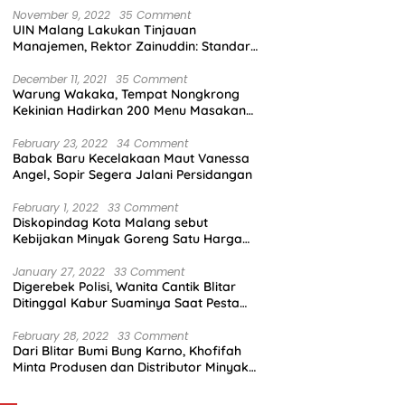
November 9, 2022
35 Comment
UIN Malang Lakukan Tinjauan
Manajemen, Rektor Zainuddin: Standar
Mutu Harus Dicapai
December 11, 2021
35 Comment
Warung Wakaka, Tempat Nongkrong
Kekinian Hadirkan 200 Menu Masakan
dengan Citarasa Lokal
February 23, 2022
34 Comment
Babak Baru Kecelakaan Maut Vanessa
Angel, Sopir Segera Jalani Persidangan
February 1, 2022
33 Comment
Diskopindag Kota Malang sebut
Kebijakan Minyak Goreng Satu Harga
Sulit Diterapkan di Pasar Tradisional
January 27, 2022
33 Comment
Digerebek Polisi, Wanita Cantik Blitar
Ditinggal Kabur Suaminya Saat Pesta
Sabu
February 28, 2022
33 Comment
Dari Blitar Bumi Bung Karno, Khofifah
Minta Produsen dan Distributor Minyak
Tunjukkan Nasionalisme