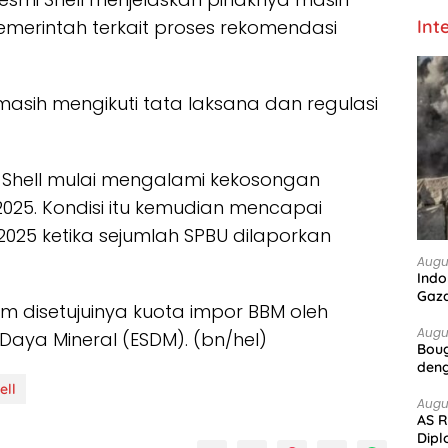
merintah terkait proses rekomendasi
Int
masih mengikuti tata laksana dan regulasi
BU Shell mulai mengalami kekosongan
025. Kondisi itu kemudian mencapai
25 ketika sejumlah SPBU dilaporkan
Augu
Indo
Gaz
m disetujuinya kuota impor BBM oleh
Augu
aya Mineral (ESDM). (bn/hel)
Boug
deng
ell
Augu
AS R
Dipl