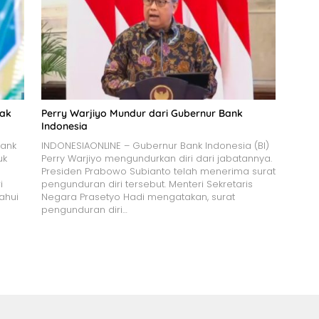
jak
Perry Warjiyo Mundur dari Gubernur Bank
Indonesia
Bank
INDONESIAONLINE – Gubernur Bank Indonesia (BI)
uk
Perry Warjiyo mengundurkan diri dari jabatannya.
Presiden Prabowo Subianto telah menerima surat
i
pengunduran diri tersebut. Menteri Sekretaris
ahui
Negara Prasetyo Hadi mengatakan, surat
pengunduran diri…