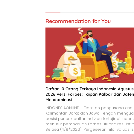
Recommendation for You
​Daftar 10 Orang Terkaya Indonesia Agustus
2026 Versi Forbes: Taipan Kalbar dan Jate
Mendominasi
INDONESIAONLINE – Deretan pengusaha asal
Kalimantan Barat dan Jawa Tengah mengua
posisi puncak daftar individu tertajir di Indon
menurut pembaruan Forbes Billionaires List 
Selasa (4/8/2026). Pergeseran nilai valuasi 