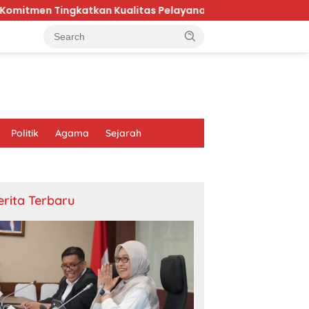
tkan Kualitas Pelayanan Publik di Kaltim
Karhutla 
Politik
Agama
Sejarah
erita Terbaru