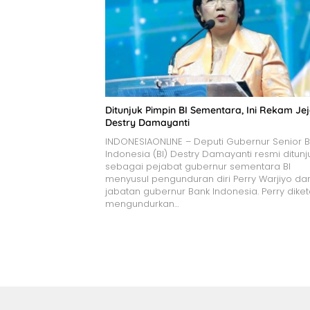
Ditunjuk Pimpin BI Sementara, Ini Rekam Je
Destry Damayanti
INDONESIAONLINE – Deputi Gubernur Senior 
Indonesia (BI) Destry Damayanti resmi ditunj
sebagai pejabat gubernur sementara BI
menyusul pengunduran diri Perry Warjiyo dar
jabatan gubernur Bank Indonesia. Perry diket
mengundurkan…