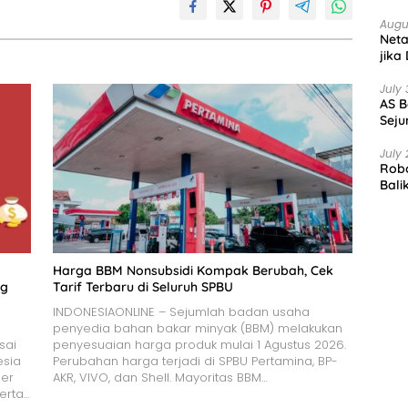
Augu
Net
jika
July 
AS B
Seju
July 
Robo
Bali
Harga BBM Nonsubsidi Kompak Berubah, Cek
ng
Tarif Terbaru di Seluruh SPBU
INDONESIAONLINE – Sejumlah badan usaha
penyedia bahan bakar minyak (BBM) melakukan
sai
penyesuaian harga produk mulai 1 Agustus 2026.
esia
Perubahan harga terjadi di SPBU Pertamina, BP-
per
AKR, VIVO, dan Shell. Mayoritas BBM…
serta…