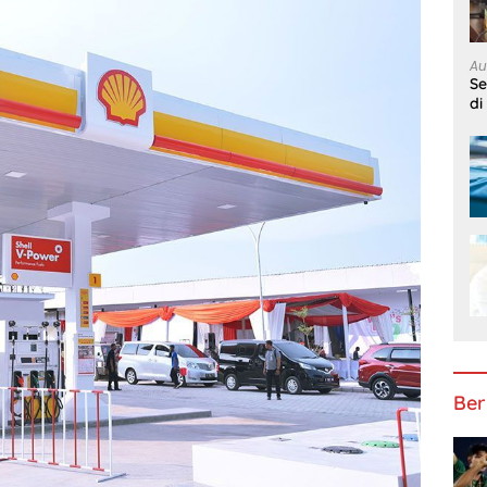
Au
S
di
Ber