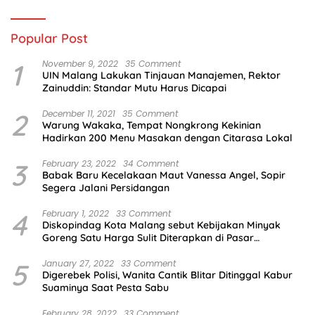
Popular Post
1
November 9, 2022
35 Comment
UIN Malang Lakukan Tinjauan Manajemen, Rektor
Zainuddin: Standar Mutu Harus Dicapai
2
December 11, 2021
35 Comment
Warung Wakaka, Tempat Nongkrong Kekinian
Hadirkan 200 Menu Masakan dengan Citarasa Lokal
3
February 23, 2022
34 Comment
Babak Baru Kecelakaan Maut Vanessa Angel, Sopir
Segera Jalani Persidangan
4
February 1, 2022
33 Comment
Diskopindag Kota Malang sebut Kebijakan Minyak
Goreng Satu Harga Sulit Diterapkan di Pasar
Tradisional
5
January 27, 2022
33 Comment
Digerebek Polisi, Wanita Cantik Blitar Ditinggal Kabur
Suaminya Saat Pesta Sabu
February 28, 2022
33 Comment