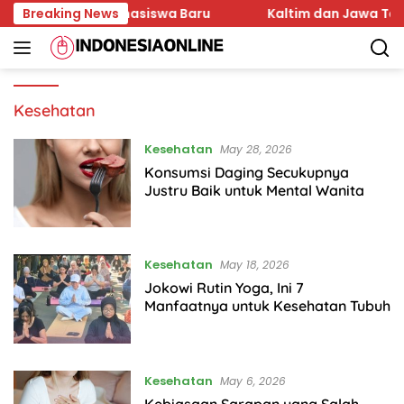
Skip
n Karakter Mahasiswa Baru
Breaking News
Kaltim dan Jawa Tengah
to
content
Kesehatan
Kesehatan
May 28, 2026
Konsumsi Daging Secukupnya
Justru Baik untuk Mental Wanita
Kesehatan
May 18, 2026
Jokowi Rutin Yoga, Ini 7
Manfaatnya untuk Kesehatan Tubuh
Kesehatan
May 6, 2026
Kebiasaan Sarapan yang Salah