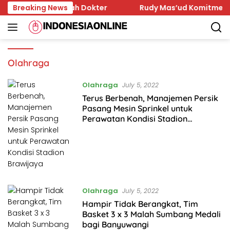
Skip
Dihina Sejumlah Dokter
Breaking News
Rudy Mas’ud Komitmen Tingka
to
content
Olahraga
Olahraga
July 5, 2022
Terus Berbenah, Manajemen Persik
Pasang Mesin Sprinkel untuk
Perawatan Kondisi Stadion
Brawijaya
Olahraga
July 5, 2022
Hampir Tidak Berangkat, Tim
Basket 3 x 3 Malah Sumbang Medali
bagi Banyuwangi