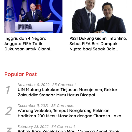
Inggris dan 4 Negara
PSSI Dukung Gianni Infantino,
Anggota FIFA Tarik
Sebut FIFA Beri Dampak
Dukungan untuk Gianni
Nyata bagi Sepak Bola
Infantino
Indonesia
Popular Post
1
November 9, 2022
35 Comment
UIN Malang Lakukan Tinjauan Manajemen, Rektor
Zainuddin: Standar Mutu Harus Dicapai
2
December 11, 2021
35 Comment
Warung Wakaka, Tempat Nongkrong Kekinian
Hadirkan 200 Menu Masakan dengan Citarasa Lokal
3
February 23, 2022
34 Comment
Babak Baru Kecelakaan Maut Vanessa Angel, Sopir