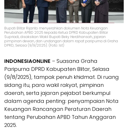
Bupati Blitar Rijanto menyerahkan dokumen Nota Keuangan
Perubahan APBD 2025 kepada Ketua DPRD Kabupaten Blitar
Supriadi, disaksikan Wakil Bupati Beky Herdihansah, jajaran
pimpinan dewan, dan undangan dalam rapat paripurna di Graha
DPRD, Selasa (9/9/2025). (Foto: Ist)
INDONESIAONLINE
– Suasana Graha
Paripurna DPRD Kabupaten Blitar, Selasa
(9/8/2025), tampak penuh khidmat. Di ruang
sidang itu, para wakil rakyat, pimpinan
daerah, serta jajaran pejabat berkumpul
dalam agenda penting: penyampaian Nota
Keuangan Rancangan Peraturan Daerah
tentang Perubahan APBD Tahun Anggaran
2025.