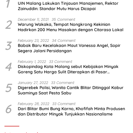
1
UIN Malang Lakukan Tinjauan Manajemen, Rektor
Zainuddin: Standar Mutu Harus Dicapai
2
December 11, 2021
35 Comment
Warung Wakaka, Tempat Nongkrong Kekinian
Hadirkan 200 Menu Masakan dengan Citarasa Lokal
3
February 23, 2022
34 Comment
Babak Baru Kecelakaan Maut Vanessa Angel, Sopir
Segera Jalani Persidangan
4
February 1, 2022
33 Comment
Diskopindag Kota Malang sebut Kebijakan Minyak
Goreng Satu Harga Sulit Diterapkan di Pasar
Tradisional
5
January 27, 2022
33 Comment
Digerebek Polisi, Wanita Cantik Blitar Ditinggal Kabur
Suaminya Saat Pesta Sabu
6
February 28, 2022
33 Comment
Dari Blitar Bumi Bung Karno, Khofifah Minta Produsen
dan Distributor Minyak Tunjukkan Nasionalisme