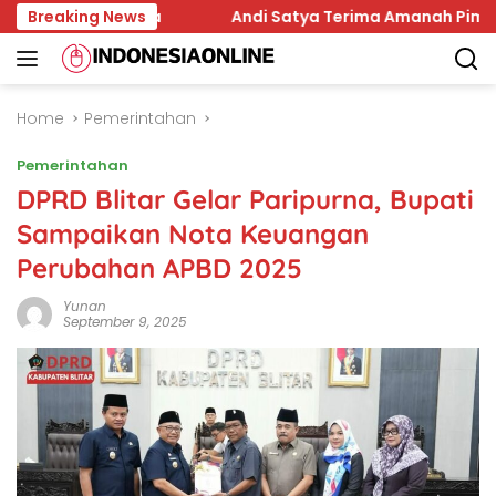
Skip
a Samarinda
Breaking News
Andi Satya Terima Amanah Pimpin Golka
to
content
Home
Pemerintahan
Pemerintahan
DPRD Blitar Gelar Paripurna, Bupati
Sampaikan Nota Keuangan
Perubahan APBD 2025
Yunan
September 9, 2025