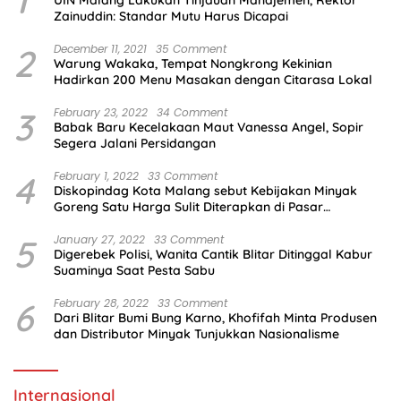
Zainuddin: Standar Mutu Harus Dicapai
2
December 11, 2021
35 Comment
Warung Wakaka, Tempat Nongkrong Kekinian
Hadirkan 200 Menu Masakan dengan Citarasa Lokal
3
February 23, 2022
34 Comment
Babak Baru Kecelakaan Maut Vanessa Angel, Sopir
Segera Jalani Persidangan
4
February 1, 2022
33 Comment
Diskopindag Kota Malang sebut Kebijakan Minyak
Goreng Satu Harga Sulit Diterapkan di Pasar
Tradisional
5
January 27, 2022
33 Comment
Digerebek Polisi, Wanita Cantik Blitar Ditinggal Kabur
Suaminya Saat Pesta Sabu
6
February 28, 2022
33 Comment
Dari Blitar Bumi Bung Karno, Khofifah Minta Produsen
dan Distributor Minyak Tunjukkan Nasionalisme
Internasional