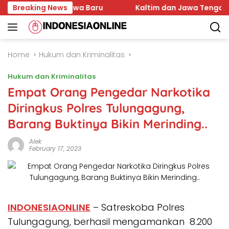
Skip
ter Mahasiswa Baru
Breaking News
Kaltim dan Jawa Tengah Sepaka
to
content
Home
Hukum dan Kriminalitas
Hukum dan Kriminalitas
Empat Orang Pengedar Narkotika
Diringkus Polres Tulungagung,
Barang Buktinya Bikin Merinding..
Alek
February 17, 2023
INDONESIAONLINE
– Satreskoba Polres
Tulungagung, berhasil mengamankan 8.200