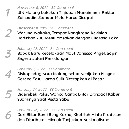
1
November 9, 2022
35 Comment
UIN Malang Lakukan Tinjauan Manajemen, Rektor
Zainuddin: Standar Mutu Harus Dicapai
2
December 11, 2021
35 Comment
Warung Wakaka, Tempat Nongkrong Kekinian
Hadirkan 200 Menu Masakan dengan Citarasa Lokal
3
February 23, 2022
34 Comment
Babak Baru Kecelakaan Maut Vanessa Angel, Sopir
Segera Jalani Persidangan
4
February 1, 2022
33 Comment
Diskopindag Kota Malang sebut Kebijakan Minyak
Goreng Satu Harga Sulit Diterapkan di Pasar
Tradisional
5
January 27, 2022
33 Comment
Digerebek Polisi, Wanita Cantik Blitar Ditinggal Kabur
Suaminya Saat Pesta Sabu
6
February 28, 2022
33 Comment
Dari Blitar Bumi Bung Karno, Khofifah Minta Produsen
dan Distributor Minyak Tunjukkan Nasionalisme