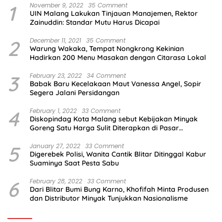
1
November 9, 2022
35 Comment
UIN Malang Lakukan Tinjauan Manajemen, Rektor
Zainuddin: Standar Mutu Harus Dicapai
2
December 11, 2021
35 Comment
Warung Wakaka, Tempat Nongkrong Kekinian
Hadirkan 200 Menu Masakan dengan Citarasa Lokal
3
February 23, 2022
34 Comment
Babak Baru Kecelakaan Maut Vanessa Angel, Sopir
Segera Jalani Persidangan
4
February 1, 2022
33 Comment
Diskopindag Kota Malang sebut Kebijakan Minyak
Goreng Satu Harga Sulit Diterapkan di Pasar
Tradisional
5
January 27, 2022
33 Comment
Digerebek Polisi, Wanita Cantik Blitar Ditinggal Kabur
Suaminya Saat Pesta Sabu
6
February 28, 2022
33 Comment
Dari Blitar Bumi Bung Karno, Khofifah Minta Produsen
dan Distributor Minyak Tunjukkan Nasionalisme