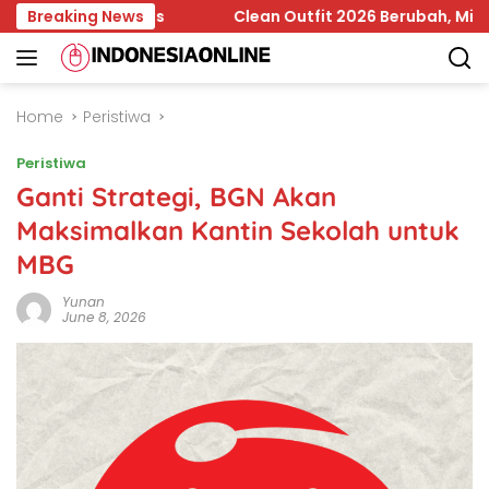
Skip
uan Bapanas
Breaking News
Clean Outfit 2026 Berubah, Minimalisme Ki
to
content
Home
Peristiwa
Peristiwa
Ganti Strategi, BGN Akan
Maksimalkan Kantin Sekolah untuk
MBG
Yunan
June 8, 2026