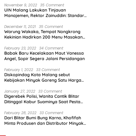
November 9, 2022
35 Comment
UIN Malang Lakukan Tinjauan
Manajemen, Rektor Zainuddin: Standar
Mutu Harus Dicapai
December 11, 2021
35 Comment
Warung Wakaka, Tempat Nongkrong
Kekinian Hadirkan 200 Menu Masakan
dengan Citarasa Lokal
February 23, 2022
34 Comment
Babak Baru Kecelakaan Maut Vanessa
Angel, Sopir Segera Jalani Persidangan
February 1, 2022
33 Comment
Diskopindag Kota Malang sebut
Kebijakan Minyak Goreng Satu Harga
Sulit Diterapkan di Pasar Tradisional
January 27, 2022
33 Comment
Digerebek Polisi, Wanita Cantik Blitar
Ditinggal Kabur Suaminya Saat Pesta
Sabu
February 28, 2022
33 Comment
Dari Blitar Bumi Bung Karno, Khofifah
Minta Produsen dan Distributor Minyak
Tunjukkan Nasionalisme