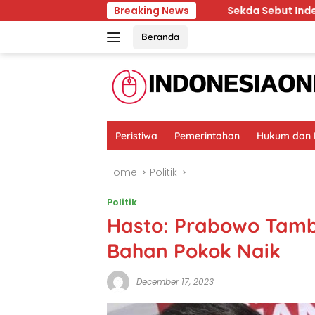
Skip
kan dan Kesehatan
Breaking News
Sekda Sebut Indeks Pembangunan 
to
content
Beranda
Peristiwa
Pemerintahan
Hukum dan K
Home
Politik
Politik
Hasto: Prabowo Tam
Bahan Pokok Naik
December 17, 2023