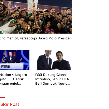
ng Mental, Persebaya Juara Piala Presiden
6
ris dan 4 Negara
PSSI Dukung Gianni
ota FIFA Tarik
Infantino, Sebut FIFA
ungan untuk
Beri Dampak Nyata
ni Infantino
bagi Sepak Bola
Indonesia
ular Post