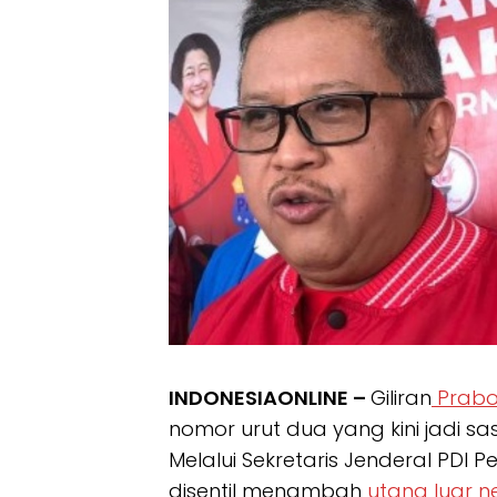
INDONESIAONLINE –
Giliran
Prabo
nomor urut dua yang kini jadi s
Melalui Sekretaris Jenderal PDI 
disentil menambah
utang luar n