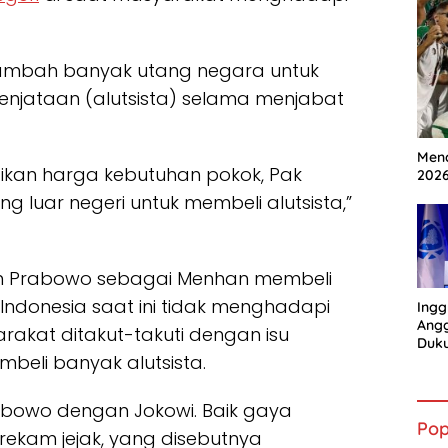
ambah banyak utang negara untuk
enjataan (alutsista) selama menjabat
Mena
ikan harga kebutuhan pokok, Pak
202
uar negeri untuk membeli alutsista,”
n Prabowo sebagai Menhan membeli
Indonesia saat ini tidak menghadapi
Ingg
Angg
rakat ditakut-takuti dengan isu
Duk
eli banyak alutsista.
Gian
bowo dengan Jokowi. Baik gaya
Pop
rekam jejak, yang disebutnya