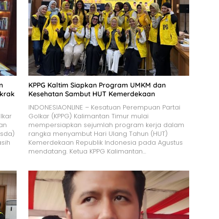
n
KPPG Kaltim Siapkan Program UMKM dan
krak
Kesehatan Sambut HUT Kemerdekaan
INDONESIAONLINE – Kesatuan Perempuan Partai
lkar
Golkar (KPPG) Kalimantan Timur mulai
an
mempersiapkan sejumlah program kerja dalam
sda)
rangka menyambut Hari Ulang Tahun (HUT)
sih
Kemerdekaan Republik Indonesia pada Agustus
mendatang. Ketua KPPG Kalimantan…