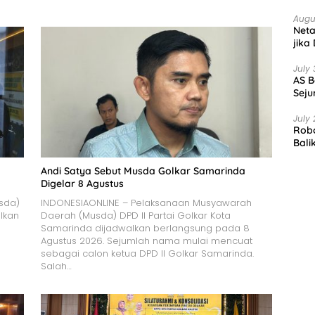
Augu
Net
jika
July 
AS B
Seju
July 
Robo
Bali
Andi Satya Sebut Musda Golkar Samarinda
Digelar 8 Agustus
sda)
INDONESIAONLINE – Pelaksanaan Musyawarah
lkan
Daerah (Musda) DPD II Partai Golkar Kota
Samarinda dijadwalkan berlangsung pada 8
Agustus 2026. Sejumlah nama mulai mencuat
sebagai calon ketua DPD II Golkar Samarinda.
Salah…