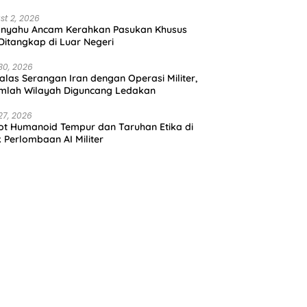
st 2, 2026
anyahu Ancam Kerahkan Pasukan Khusus
 Ditangkap di Luar Negeri
30, 2026
alas Serangan Iran dengan Operasi Militer,
mlah Wilayah Diguncang Ledakan
27, 2026
t Humanoid Tempur dan Taruhan Etika di
k Perlombaan AI Militer