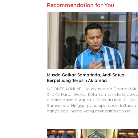
Recommendation for You
Musda Golkar Samarinda, Andi Satya
Berpeluang Terpilih Aklamasi
INDONESIAONLINE – Musyawarah Daerah (Mu
XI DPD Partai Golkar Kota Samarinda dijadwa
digelar pada 8 Agustus 2026 di Hotel FUGO
Samarinda. Hingga penutupan pendaftaran,
hanya satu nama yang mendaftarkan diri…