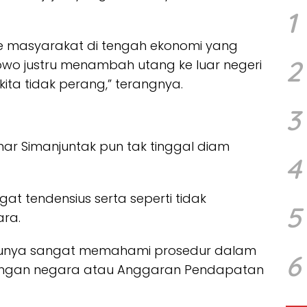
1
 ke masyarakat di tengah ekonomi yang
2
bowo justru menambah utang ke luar negeri
ita tidak perang,” terangnya.
3
har Simanjuntak pun tak tinggal diam
4
at tendensius serta seperti tidak
5
ra.
entunya sangat memahami prosedur dalam
6
ngan negara atau Anggaran Pendapatan