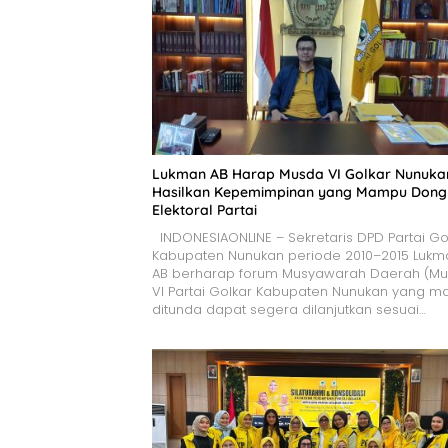
Lukman AB Harap Musda VI Golkar Nunuka
Hasilkan Kepemimpinan yang Mampu Dong
Elektoral Partai
INDONESIAONLINE – Sekretaris DPD Partai Go
Kabupaten Nunukan periode 2010–2015 Lukm
AB berharap forum Musyawarah Daerah (Mu
VI Partai Golkar Kabupaten Nunukan yang ma
ditunda dapat segera dilanjutkan sesuai…