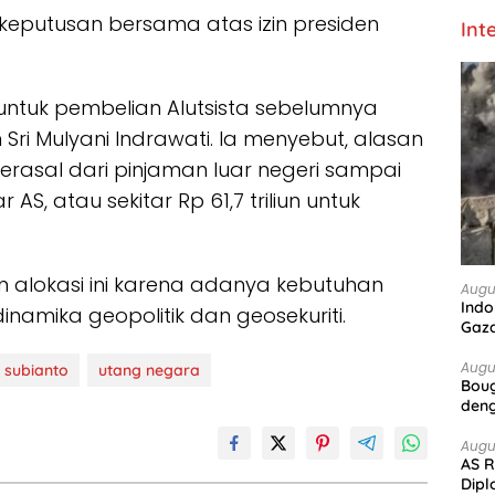
 keputusan bersama atas izin presiden
Int
ntuk pembelian Alutsista sebelumnya
Sri Mulyani Indrawati. Ia menyebut, alasan
sal dari pinjaman luar negeri sampai
 AS, atau sekitar Rp 61,7 triliun untuk
n alokasi ini karena adanya kebutuhan
Augu
Indo
inamika geopolitik dan geosekuriti.
Gaz
Augu
subianto
utang negara
Boug
deng
Augu
AS R
Dipl