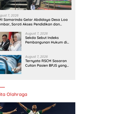
gust 7, 2026
I Samarinda Gelar Abdidaya Desa Loa
mbar, Soroti Akses Pendidikan dan
esehatan
August 7, 2026
Sekda Sebut Indeks
Pembangunan Hukum di
Kaltim Berjalan Baik
August 7, 2026
Ternyata RSCM Sasaran
Cuitan Pasien BPJS yang
Dihina Sejumlah Dokter
ita Olahraga