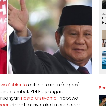
Au
HM
Ku
K
wo Subianto
calon presiden (capres)
Ber
asaran tembak PDI Perjuangan.
Perjuangan
Hasto Kristiyanto
, Prabowo
egeri
di saat masyarakat menghadapi