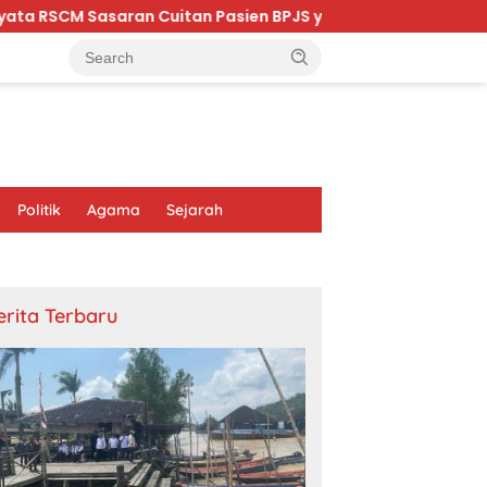
n Cuitan Pasien BPJS yang Dihina Sejumlah Dokter
R
Politik
Agama
Sejarah
erita Terbaru