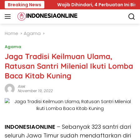
Skip
ustusan
Breaking News
Wajib Dihindari, 4 Perbuatan Ini Bisa Menghi
to
content
Home
Agama
Agama
Jaga Tradisi Keilmuan Ulama,
Ratusan Santri Milenial Ikuti Lomba
Baca Kitab Kuning
Alek
November 19, 2022
INDONESIAONLINE
– Sebanyak 323 santri dari
seluruh Jawa Timur sudah mendaftarkan diri