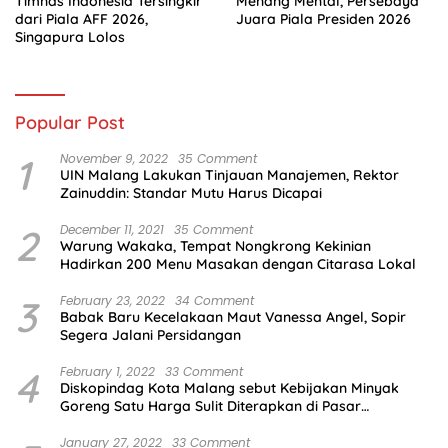
Timnas Indonesia Tersingkir
Menang Mental, Persebaya
dari Piala AFF 2026,
Juara Piala Presiden 2026
Singapura Lolos
Popular Post
1
November 9, 2022
35 Comment
UIN Malang Lakukan Tinjauan Manajemen, Rektor
Zainuddin: Standar Mutu Harus Dicapai
2
December 11, 2021
35 Comment
Warung Wakaka, Tempat Nongkrong Kekinian
Hadirkan 200 Menu Masakan dengan Citarasa Lokal
3
February 23, 2022
34 Comment
Babak Baru Kecelakaan Maut Vanessa Angel, Sopir
Segera Jalani Persidangan
4
February 1, 2022
33 Comment
Diskopindag Kota Malang sebut Kebijakan Minyak
Goreng Satu Harga Sulit Diterapkan di Pasar
Tradisional
January 27, 2022
33 Comment