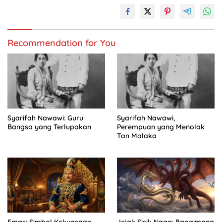
Recommendation for You
Syarifah Nawawi: Guru
Syarifah Nawawi,
Bangsa yang Terlupakan
Perempuan yang Menolak
Tan Malaka
Emas: Simbol Kekuasaan
Jejak Sisik Naga: Bagaimana