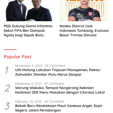
PSSI Dukung Gianni Infantino,
Nadeo Disorot Usai
Sebut FIFA Beri Dampak
Indonesia Tumbang, Evaluasi
Nyata bagi Sepak Bola
Besar Timnas Dimulai
Indonesia
Popular Post
1
November 9, 2022
35 Comment
UIN Malang Lakukan Tinjauan Manajemen, Rektor
Zainuddin: Standar Mutu Harus Dicapai
2
December 11, 2021
35 Comment
Warung Wakaka, Tempat Nongkrong Kekinian
Hadirkan 200 Menu Masakan dengan Citarasa Lokal
3
February 23, 2022
34 Comment
Babak Baru Kecelakaan Maut Vanessa Angel, Sopir
Segera Jalani Persidangan