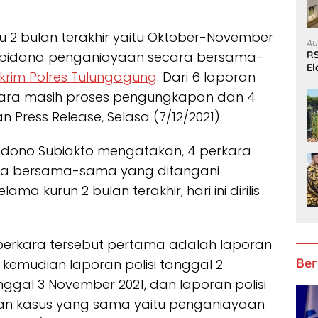
 2 bulan terakhir yaitu Oktober-November
Au
RS
ak pidana penganiayaan secara bersama-
El
krim Polres Tulungagung
. Dari 6 laporan
B
rkara masih proses pengungkapan dan 4
 Press Release, Selasa (7/12/2021).
dono Subiakto mengatakan, 4 perkara
ra bersama-sama yang ditangani
ma kurun 2 bulan terakhir, hari ini dirilis
 perkara tersebut pertama adalah laporan
Ber
1, kemudian laporan polisi tanggal 2
nggal 3 November 2021, dan laporan polisi
an kasus yang sama yaitu penganiayaan