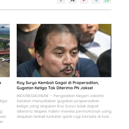
a
Roy Suryo Kembali Gagal di Praperadilan,
Gugatan Ketiga Tak Diterima PN Jaksel
INDONESIAONLINE – Pengadilan Negeri Jakarta
tiga
Selatan menyatakan gugatan praperadilan
ketiga yang diajukan Roy Suryo tidak dapat
ng
diterima. Majelis hakim menilai permohonan yang
uan
diajukan terkait tuntutan ganti rugi berada di luar…
an