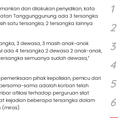
1
mankan dan dilakukan penyidikan, kata
amatan Tanggunggunung ada 3 tersangka
 satu tersangka, 2 tersangka lainnya
2
3
angka, 3 dewasa, 3 masih anak-anak.
ul ada 4 tersangka 2 dewasa 2 anak-anak,
 tersangka semuanya sudah dewasa,”
4
emeriksaan pihak kepolisian, pemicu dari
5
 bersama-sama adalah korban telah
r afiliasi terhadap perguruan silat
6
aat kejadian beberapa tersangka dalam
 (miras).