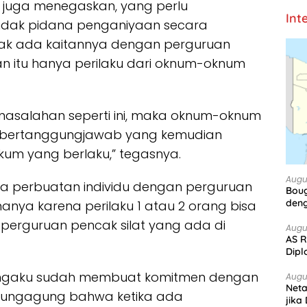
s juga menegaskan, yang perlu
Int
ndak pidana penganiyaan secara
dak ada kaitannya dengan perguruan
ian itu hanya perilaku dari oknum-oknum
asalahan seperti ini, maka oknum-oknum
s bertanggungjawab yang kemudian
ukum yang berlaku,” tegasnya.
Augu
tara perbuatan individu dengan perguruan
Boug
deng
hanya karena perilaku 1 atau 2 orang bisa
 perguruan pencak silat yang ada di
Augu
AS R
Dipl
engaku sudah membuat komitmen dengan
Augu
Net
Tulungagung bahwa ketika ada
jika