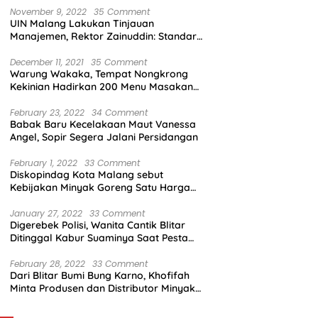
November 9, 2022
35 Comment
UIN Malang Lakukan Tinjauan
Manajemen, Rektor Zainuddin: Standar
Mutu Harus Dicapai
December 11, 2021
35 Comment
Warung Wakaka, Tempat Nongkrong
Kekinian Hadirkan 200 Menu Masakan
dengan Citarasa Lokal
February 23, 2022
34 Comment
Babak Baru Kecelakaan Maut Vanessa
Angel, Sopir Segera Jalani Persidangan
February 1, 2022
33 Comment
Diskopindag Kota Malang sebut
Kebijakan Minyak Goreng Satu Harga
Sulit Diterapkan di Pasar Tradisional
January 27, 2022
33 Comment
Digerebek Polisi, Wanita Cantik Blitar
Ditinggal Kabur Suaminya Saat Pesta
Sabu
February 28, 2022
33 Comment
Dari Blitar Bumi Bung Karno, Khofifah
Minta Produsen dan Distributor Minyak
Tunjukkan Nasionalisme