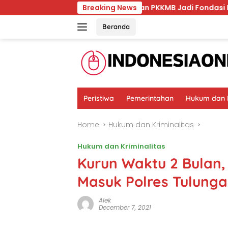
Skip
Unmul Tegaskan PKKMB Jadi Fondasi Pembentukan Ka
Breaking News
to
content
Beranda
Peristiwa
Pemerintahan
Hukum dan K
Home
Hukum dan Kriminalitas
Hukum dan Kriminalitas
Kurun Waktu 2 Bulan
Masuk Polres Tulung
Alek
December 7, 2021