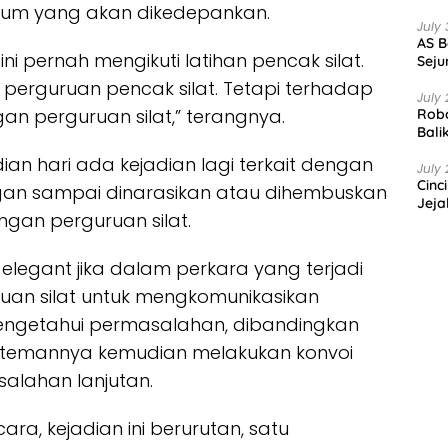
kum yang akan dikedepankan.
July 
AS B
i pernah mengikuti latihan pencak silat.
Seju
 perguruan pencak silat. Tetapi terhadap
July 
an perguruan silat,” terangnya.
Robo
Bali
ian hari ada kejadian lagi terkait dengan
July 
Cinc
ngan sampai dinarasikan atau dihembuskan
Jeja
ngan perguruan silat.
 elegant jika dalam perkara yang terjadi
uan silat untuk mengkomunikasikan
engetahui permasalahan, dibandingkan
emannya kemudian melakukan konvoi
alahan lanjutan.
ara, kejadian ini berurutan, satu