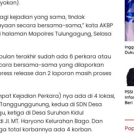
yokan).
i lagi kejadian yang sama, tindak
ayaan secara bersama-sama,” kata AKBP
i halaman Mapolres Tulungagung, Selasa
Ingg
Duku
 bulan terakhir sudah ada 6 perkara atau
ecara bersama-sama yang dilaporkan
 press release dan 2 laporan masih proses
PSSI
pat Kejadian Perkara) nya ada di 4 lokasi,
Infa
Ber
 Tanggunggunung, kedua di SDN Desa
bagi
 ketiga di Desa Suruhan Kidul
Indo
Jl. MT. Haryono Kelurahan Bago. Dan
Pop
ga total korbannya ada 4 korban.