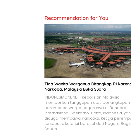
Recommendation for You
Tiga Wanita Warganya Ditangkap RI karen
Narkoba, Malaysia Buka Suara
INDONESIAONLINE – Kepolisian Malaysia
memberikan tanggapan atas penangkapan 
perempuan warga negaranya di Bandara
Internasional Soekarno-Hatta, Indonesia, ya
diduga membawa narkotika. Ketiga peremp
tersebut diketahui berasal dari Negara Bagi
Sabah….