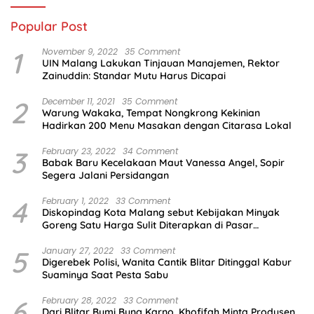
Popular Post
1
November 9, 2022
35 Comment
UIN Malang Lakukan Tinjauan Manajemen, Rektor
Zainuddin: Standar Mutu Harus Dicapai
2
December 11, 2021
35 Comment
Warung Wakaka, Tempat Nongkrong Kekinian
Hadirkan 200 Menu Masakan dengan Citarasa Lokal
3
February 23, 2022
34 Comment
Babak Baru Kecelakaan Maut Vanessa Angel, Sopir
Segera Jalani Persidangan
4
February 1, 2022
33 Comment
Diskopindag Kota Malang sebut Kebijakan Minyak
Goreng Satu Harga Sulit Diterapkan di Pasar
Tradisional
5
January 27, 2022
33 Comment
Digerebek Polisi, Wanita Cantik Blitar Ditinggal Kabur
Suaminya Saat Pesta Sabu
6
February 28, 2022
33 Comment
Dari Blitar Bumi Bung Karno, Khofifah Minta Produsen