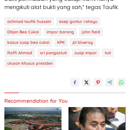
mengikuti alat bukti yang sah,” tegas Taufik.
achmad taufik hussein
asep guntur rahayu
Ditjen Bea Cukai
impor barang
john field
kasus suap bea cukai
KPK
pt blueray
Raffi Ahmad
sri pangastuti
suap impor
tuti
utusan khusus presiden
Recommendation for You