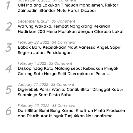
1
November 9, 2022
35 Comment
UIN Malang Lakukan Tinjauan Manajemen, Rektor
Zainuddin: Standar Mutu Harus Dicapai
2
December 11, 2021
35 Comment
Warung Wakaka, Tempat Nongkrong Kekinian
Hadirkan 200 Menu Masakan dengan Citarasa Lokal
3
February 23, 2022
34 Comment
Babak Baru Kecelakaan Maut Vanessa Angel, Sopir
Segera Jalani Persidangan
4
February 1, 2022
33 Comment
Diskopindag Kota Malang sebut Kebijakan Minyak
Goreng Satu Harga Sulit Diterapkan di Pasar
Tradisional
5
January 27, 2022
33 Comment
Digerebek Polisi, Wanita Cantik Blitar Ditinggal Kabur
Suaminya Saat Pesta Sabu
6
February 28, 2022
33 Comment
Dari Blitar Bumi Bung Karno, Khofifah Minta Produsen
dan Distributor Minyak Tunjukkan Nasionalisme