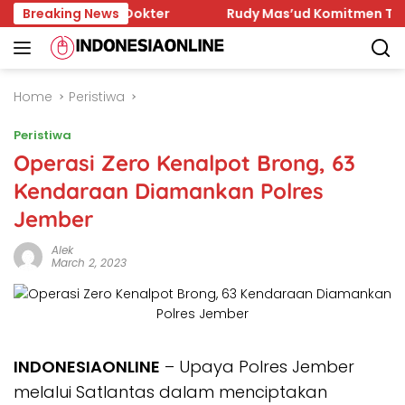
Skip
a Sejumlah Dokter
Breaking News
Rudy Mas’ud Komitmen Tingkatkan 
to
content
Home
Peristiwa
Peristiwa
Operasi Zero Kenalpot Brong, 63
Kendaraan Diamankan Polres
Jember
Alek
March 2, 2023
INDONESIAONLINE
– Upaya Polres Jember
melalui Satlantas dalam menciptakan