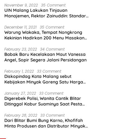
November 9, 2022
35 Comment
UIN Malang Lakukan Tinjauan
Manajemen, Rektor Zainuddin: Standar
Mutu Harus Dicapai
December 11, 2021
35 Comment
Warung Wakaka, Tempat Nongkrong
Kekinian Hadirkan 200 Menu Masakan
dengan Citarasa Lokal
February 23, 2022
34 Comment
Babak Baru Kecelakaan Maut Vanessa
Angel, Sopir Segera Jalani Persidangan
February 1, 2022
33 Comment
Diskopindag Kota Malang sebut
Kebijakan Minyak Goreng Satu Harga
Sulit Diterapkan di Pasar Tradisional
January 27, 2022
33 Comment
Digerebek Polisi, Wanita Cantik Blitar
Ditinggal Kabur Suaminya Saat Pesta
Sabu
February 28, 2022
33 Comment
Dari Blitar Bumi Bung Karno, Khofifah
Minta Produsen dan Distributor Minyak
Tunjukkan Nasionalisme