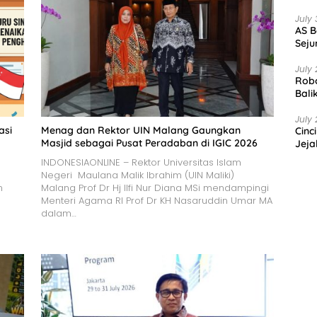
July 
AS B
Seju
July 
Robo
Bali
July 
asi
Menag dan Rektor UIN Malang Gaungkan
Cinc
Masjid sebagai Pusat Peradaban di IGIC 2026
Jeja
INDONESIAONLINE – Rektor Universitas Islam
Negeri Maulana Malik Ibrahim (UIN Maliki)
n
Malang Prof Dr Hj Ilfi Nur Diana MSi mendampingi
Menteri Agama RI Prof Dr KH Nasaruddin Umar MA
dalam…