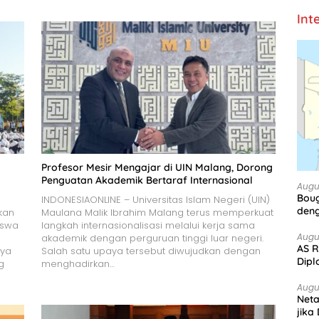
Int
Profesor Mesir Mengajar di UIN Malang, Dorong
Penguatan Akademik Bertaraf Internasional
Augu
Boug
INDONESIAONLINE – Universitas Islam Negeri (UIN)
deng
kan
Maulana Malik Ibrahim Malang terus memperkuat
iswa
langkah internasionalisasi melalui kerja sama
Augu
akademik dengan perguruan tinggi luar negeri.
AS R
aya
Salah satu upaya tersebut diwujudkan dengan
Dipl
g
menghadirkan…
Augu
Net
jika