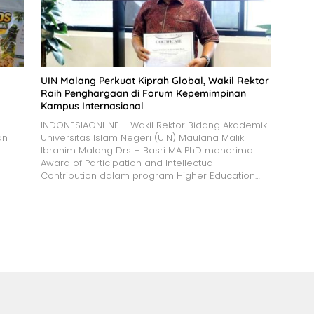
UIN Malang Perkuat Kiprah Global, Wakil Rektor
Raih Penghargaan di Forum Kepemimpinan
Kampus Internasional
INDONESIAONLINE – Wakil Rektor Bidang Akademik
an
Universitas Islam Negeri (UIN) Maulana Malik
Ibrahim Malang Drs H Basri MA PhD menerima
Award of Participation and Intellectual
Contribution dalam program Higher Education…