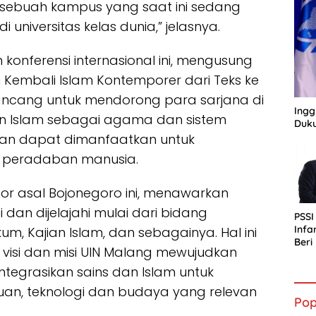
, sebuah kampus yang saat ini sedang
universitas kelas dunia,” jelasnya.
m konferensi internasional ini, mengusung
n Kembali Islam Kontemporer dari Teks ke
irancang untuk mendorong para sarjana di
Ingg
an Islam sebagai agama dan sistem
Duku
dan dapat dimanfaatkan untuk
peradaban manusia.
ktor asal Bojonegoro ini, menawarkan
 dan dijelajahi mulai dari bidang
PSSI
Infa
um, Kajian Islam, dan sebagainya. Hal ini
Ber
visi dan misi UIN Malang mewujudkan
bagi
Indo
tegrasikan sains dan Islam untuk
an, teknologi dan budaya yang relevan
Pop