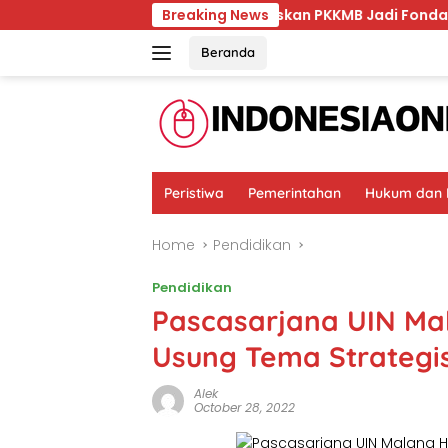
Skip
BPJS
Unmul Tegaskan PKKMB Jadi Fondasi Pembentuk
Breaking News
to
content
Beranda
Peristiwa
Pemerintahan
Hukum dan K
Home
Pendidikan
Pendidikan
Pascasarjana UIN Mal
Usung Tema Strategis
Alek
October 28, 2022