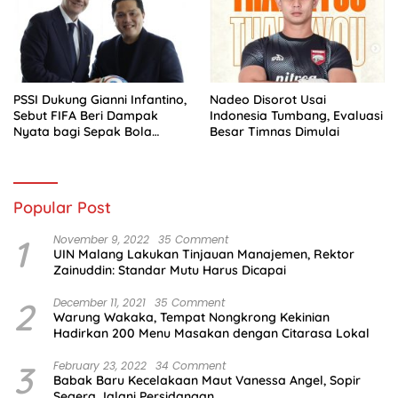
PSSI Dukung Gianni Infantino,
Nadeo Disorot Usai
Sebut FIFA Beri Dampak
Indonesia Tumbang, Evaluasi
Nyata bagi Sepak Bola
Besar Timnas Dimulai
Indonesia
Popular Post
1
November 9, 2022
35 Comment
UIN Malang Lakukan Tinjauan Manajemen, Rektor
Zainuddin: Standar Mutu Harus Dicapai
2
December 11, 2021
35 Comment
Warung Wakaka, Tempat Nongkrong Kekinian
Hadirkan 200 Menu Masakan dengan Citarasa Lokal
3
February 23, 2022
34 Comment
Babak Baru Kecelakaan Maut Vanessa Angel, Sopir
Segera Jalani Persidangan