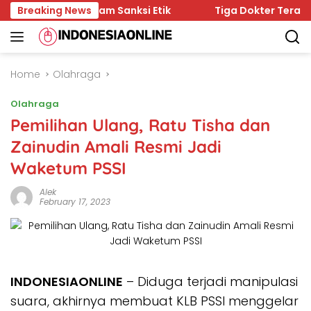
Skip
BPJS Terancam Sanksi Etik
Breaking News
Tiga Dokter Terancam Sank
to
content
Home
Olahraga
Olahraga
Pemilihan Ulang, Ratu Tisha dan
Zainudin Amali Resmi Jadi
Waketum PSSI
Alek
February 17, 2023
INDONESIAONLINE
– Diduga terjadi manipulasi
suara, akhirnya membuat KLB PSSI menggelar