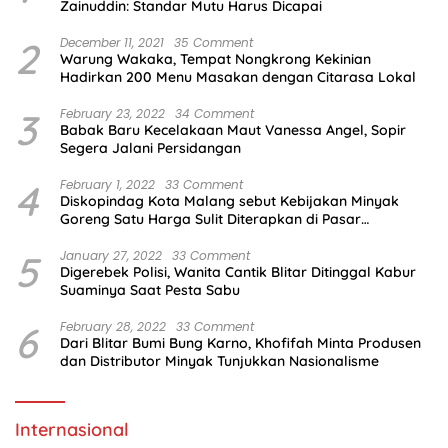
Zainuddin: Standar Mutu Harus Dicapai
2
December 11, 2021
35 Comment
Warung Wakaka, Tempat Nongkrong Kekinian
Hadirkan 200 Menu Masakan dengan Citarasa Lokal
3
February 23, 2022
34 Comment
Babak Baru Kecelakaan Maut Vanessa Angel, Sopir
Segera Jalani Persidangan
4
February 1, 2022
33 Comment
Diskopindag Kota Malang sebut Kebijakan Minyak
Goreng Satu Harga Sulit Diterapkan di Pasar
Tradisional
5
January 27, 2022
33 Comment
Digerebek Polisi, Wanita Cantik Blitar Ditinggal Kabur
Suaminya Saat Pesta Sabu
6
February 28, 2022
33 Comment
Dari Blitar Bumi Bung Karno, Khofifah Minta Produsen
dan Distributor Minyak Tunjukkan Nasionalisme
Internasional