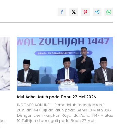
Idul Adha Jatuh pada Rabu 27 Mei 2026
INDONESIAONLINE – Pemerintah menetapkan 1
Zulhijah 1447 Hijriah jatuh pada Senin 18 Mei 2026.
Dengan demikian, Hari Raya Idul Adha 1447 H atau
kat
10 Zulhijah diperingati pada Rabu 27 Mei…
t