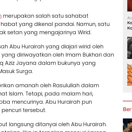
h
merupakan salah satu sahabat
Au
Ka
habat yang dikenal pandai. Namun, satu
K
bak setan yang mengajarinya Wirid.
ah Abu Hurairah yang diajari wirid oleh
s yang diriwayatkan oleh Imam Bukhari dan
oriq Aziz Jayana dalam bukunya yang
 Masuk Surga.
berikan amanah oleh Rasulullah dalam
t Islam. Tetapi, pada malam hari,
ba mencurinya. Abu Hurairah pun
Ber
encuri tersebut.
but langsung ditanyai oleh Abu Hurairah.