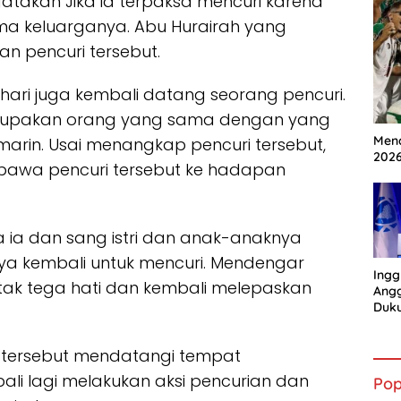
atakan Jika ia terpaksa mencuri karena
a keluarganya. Abu Hurairah yang
n pencuri tersebut.
ari juga kembali datang seorang pencuri.
merupakan orang yang sama dengan yang
Mena
marin. Usai menangkap pencuri tersebut,
202
bawa pencuri tersebut ke hadapan
ika ia dan sang istri dan anak-anaknya
a kembali untuk mencuri. Mendengar
Ingg
h tak tega hati dan kembali melepaskan
Angg
Duk
Gian
ri tersebut mendatangi tempat
i lagi melakukan aksi pencurian dan
Pop