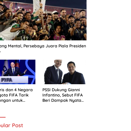
ng Mental, Persebaya Juara Piala Presiden
6
ris dan 4 Negara
PSSI Dukung Gianni
ota FIFA Tarik
Infantino, Sebut FIFA
ungan untuk
Beri Dampak Nyata
ni Infantino
bagi Sepak Bola
Indonesia
ular Post