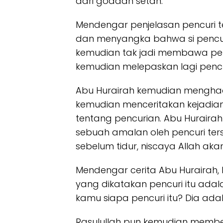
dari godaan setan.”
Mendengar penjelasan pencuri t
dan menyangka bahwa si pencuri 
kemudian tak jadi membawa penc
kemudian melepaskan lagi pencur
Abu Hurairah kemudian menghada
kemudian menceritakan kejadian
tentang pencurian. Abu Huraira
sebuah amalan oleh pencuri ters
sebelum tidur, niscaya Allah a
Mendengar cerita Abu Hurairah,
yang dikatakan pencuri itu adal
kamu siapa pencuri itu? Dia adal
Rasulullah pun kemudian membe