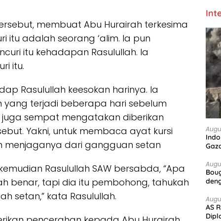
Int
ersebut, membuat Abu Hurairah terkesima
itu adalah seorang ‘alim. Ia pun
uri itu kehadapan Rasulullah. Ia
i itu.
p Rasulullah keesokan harinya. Ia
 yang terjadi beberapa hari sebelum
h juga sempat mengatakan diberikan
Augu
ebut. Yakni, untuk membaca ayat kursi
Indo
kan menjaganya dari gangguan setan
Gaz
Augu
 kemudian Rasulullah SAW bersabda, “Apa
Boug
ah benar, tapi dia itu pembohong, tahukah
deng
ah setan,” kata Rasulullah.
Augu
AS R
Dipl
rikan pencerahan kepada Abu Hurairah.