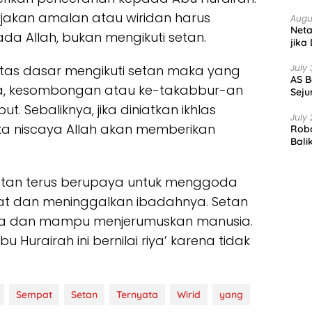
erjakan amalan atau wiridan harus
Augu
Net
a Allah, bukan mengikuti setan.
jika
July 
tas dasar mengikuti setan maka yang
AS B
a, kesombongan atau ke-takabbur-an
Seju
 Sebaliknya, jika diniatkan ikhlas
July 
a niscaya Allah akan memberikan
Robo
Bali
ika setan terus berupaya untuk menggoda
t dan meninggalkan ibadahnya. Setan
ya dan mampu menjerumuskan manusia.
u Hurairah ini bernilai riya’ karena tidak
Sempat
Setan
Ternyata
Wirid
yang