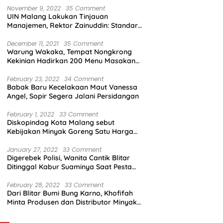
November 9, 2022
35 Comment
UIN Malang Lakukan Tinjauan
Manajemen, Rektor Zainuddin: Standar
Mutu Harus Dicapai
December 11, 2021
35 Comment
Warung Wakaka, Tempat Nongkrong
Kekinian Hadirkan 200 Menu Masakan
dengan Citarasa Lokal
February 23, 2022
34 Comment
Babak Baru Kecelakaan Maut Vanessa
Angel, Sopir Segera Jalani Persidangan
February 1, 2022
33 Comment
Diskopindag Kota Malang sebut
Kebijakan Minyak Goreng Satu Harga
Sulit Diterapkan di Pasar Tradisional
January 27, 2022
33 Comment
Digerebek Polisi, Wanita Cantik Blitar
Ditinggal Kabur Suaminya Saat Pesta
Sabu
February 28, 2022
33 Comment
Dari Blitar Bumi Bung Karno, Khofifah
Minta Produsen dan Distributor Minyak
Tunjukkan Nasionalisme