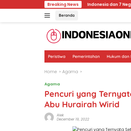
Skip
san Hutan Malang
Breaking News
Indonesia dan 7 Negara Kecam Ser
to
content
Beranda
Peristiwa
Pemerintahan
Hukum dan K
Home
Agama
Agama
Pencuri yang Ternya
Abu Hurairah Wirid
Alek
December 19, 2022