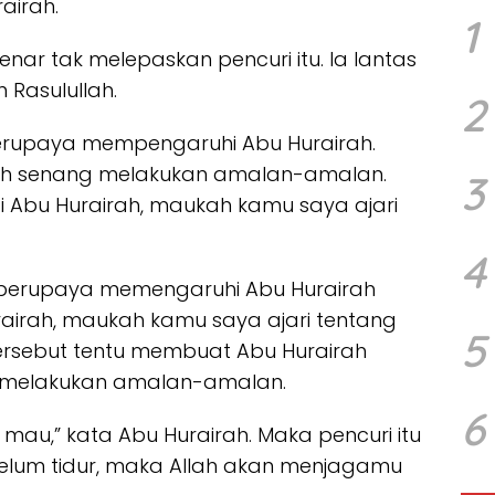
rairah.
1
ar tak melepaskan pencuri itu. Ia lantas
Rasulullah.
2
 berupaya mempengaruhi Abu Hurairah.
airah senang melakukan amalan-amalan.
3
i Abu Hurairah, maukah kamu saya ajari
4
us berupaya memengaruhi Abu Hurairah
airah, maukah kamu saya ajari tentang
5
ersebut tentu membuat Abu Hurairah
 melakukan amalan-amalan.
6
mau,” kata Abu Hurairah. Maka pencuri itu
ebelum tidur, maka Allah akan menjagamu