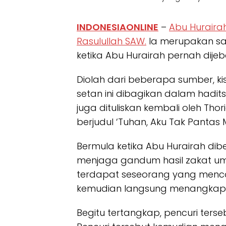
INDONESIAONLINE
–
Abu Huraira
Rasulullah SAW.
Ia merupakan sa
ketika Abu Hurairah pernah dije
Diolah dari beberapa sumber, kis
setan ini dibagikan dalam hadit
juga dituliskan kembali oleh Th
berjudul ‘Tuhan, Aku Tak Pantas
Bermula ketika Abu Hurairah di
menjaga gandum hasil zakat uma
terdapat seseorang yang menco
kemudian langsung menangkap p
Begitu tertangkap, pencuri terse