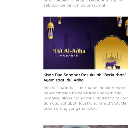
kerap dikaitkan dengan kedudukan suami
sebagai pemimpin dalam rumah…
Kisah Dua Sahabat Rasulullah “Berkurban”
Ayam saat Idul Adha
INDONESIAONLINE – Idul Adha identik dengan
penyembelian hewan kurban seperti sapi,
kambing, atau unta. Namun, ada kisah tak bi
dari dua sahabat Nabi Muhammad SAW. Me
bukan orang yang menolak…