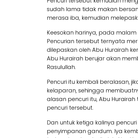
Pencuri tersebut kemudian meng
sudah lama tidak makan bersam
merasa iba, kemudian melepaska
Keesokan harinya, pada malam h
Pencurian tersebut ternyata 
dilepaskan oleh Abu Hurairah ke
Abu Hurairah berujar akan mem
Rasulullah.
Pencuri itu kembali beralasan, j
kelaparan, sehingga membuatny
alasan pencuri itu, Abu Huraira
pencuri tersebut.
Dan untuk ketiga kalinya pencu
penyimpanan gandum. Iya kembal