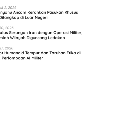
st 2, 2026
anyahu Ancam Kerahkan Pasukan Khusus
 Ditangkap di Luar Negeri
30, 2026
alas Serangan Iran dengan Operasi Militer,
mlah Wilayah Diguncang Ledakan
27, 2026
t Humanoid Tempur dan Taruhan Etika di
k Perlombaan AI Militer