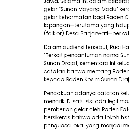
Jawa. Selama ini, dalam beberap
gelar “Sunan Mayang Madu” ker
gelar kehormatan bagi Raden Qos
lapangan—terutama yang hidup
(folklor) Desa Banjarwati—berkat
Dalam audiensi tersebut, Rudi H
“Terkait pencantuman nama Su
Sunan Drajat, sementara ini kel
catatan bahwa memang Raden F
kepada Raden Kosim Sunan Drajat
Pengakuan adanya catatan kelua
menarik. Di satu sisi, ada legit
pemberian gelar oleh Raden Fatah
bersikeras bahwa ada tokoh hi
penguasa lokal yang menjadi me