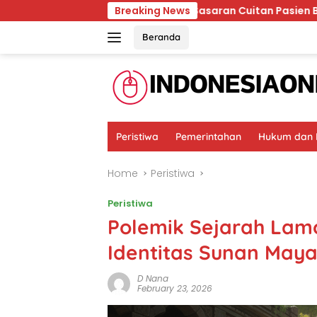
Skip
Ternyata RSCM Sasaran Cuitan Pasien BPJS yang Dihina S
Breaking News
to
content
Beranda
Peristiwa
Pemerintahan
Hukum dan K
Home
Peristiwa
Peristiwa
Polemik Sejarah Lam
Identitas Sunan May
D Nana
February 23, 2026