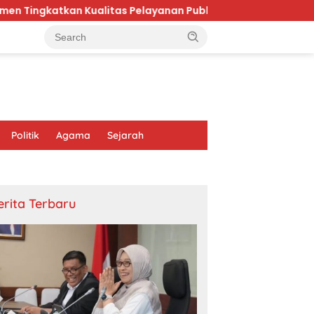
litas Pelayanan Publik di Kaltim
Karhutla Bromo Me
Politik
Agama
Sejarah
erita Terbaru