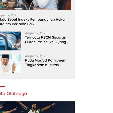
gust 7, 2026
ekda Sebut Indeks Pembangunan Hukum
 Kaltim Berjalan Baik
August 7, 2026
Ternyata RSCM Sasaran
Cuitan Pasien BPJS yang
Dihina Sejumlah Dokter
August 7, 2026
Rudy Mas’ud Komitmen
Tingkatkan Kualitas
Pelayanan Publik di Kaltim
ita Olahraga