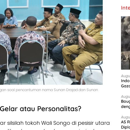
Int
Augu
Indo
Gaz
mongan soal pencantuman nama Sunan Drajad dan Sunan
Augu
Boug
deng
Gelar atau Personalitas?
Augu
ar silsilah tokoh Wali Songo di pesisir utara
AS R
Dipl