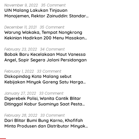
November 9, 2022
35 Comment
UIN Malang Lakukan Tinjauan
Manajemen, Rektor Zainuddin: Standar
Mutu Harus Dicapai
December 11, 2021
35 Comment
Warung Wakaka, Tempat Nongkrong
Kekinian Hadirkan 200 Menu Masakan
dengan Citarasa Lokal
February 23, 2022
34 Comment
Babak Baru Kecelakaan Maut Vanessa
Angel, Sopir Segera Jalani Persidangan
February 1, 2022
33 Comment
Diskopindag Kota Malang sebut
Kebijakan Minyak Goreng Satu Harga
Sulit Diterapkan di Pasar Tradisional
January 27, 2022
33 Comment
Digerebek Polisi, Wanita Cantik Blitar
Ditinggal Kabur Suaminya Saat Pesta
Sabu
February 28, 2022
33 Comment
Dari Blitar Bumi Bung Karno, Khofifah
Minta Produsen dan Distributor Minyak
Tunjukkan Nasionalisme