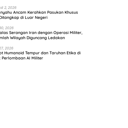
st 2, 2026
anyahu Ancam Kerahkan Pasukan Khusus
 Ditangkap di Luar Negeri
30, 2026
alas Serangan Iran dengan Operasi Militer,
mlah Wilayah Diguncang Ledakan
27, 2026
t Humanoid Tempur dan Taruhan Etika di
k Perlombaan AI Militer