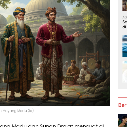
Au
S
di
Ber
an Mayang Madu (io)
yang Madu dan Sunan Drajat mencuat di