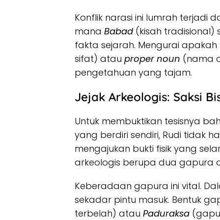
Konflik narasi ini lumrah terjadi
mana
Babad
(kisah tradisional
fakta sejarah. Mengurai apaka
sifat) atau
proper noun
(nama o
pengetahuan yang tajam.
Jejak Arkeologis: Saksi Bi
Untuk membuktikan tesisnya b
yang berdiri sendiri, Rudi tida
mengajukan bukti fisik yang selama
arkeologis berupa dua gapura
Keberadaan gapura ini vital. Da
sekadar pintu masuk. Bentuk g
terbelah) atau
Paduraksa
(gapu