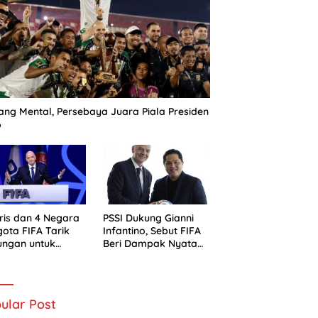
ng Mental, Persebaya Juara Piala Presiden
6
ris dan 4 Negara
PSSI Dukung Gianni
ota FIFA Tarik
Infantino, Sebut FIFA
ungan untuk
Beri Dampak Nyata
ni Infantino
bagi Sepak Bola
Indonesia
ular Post