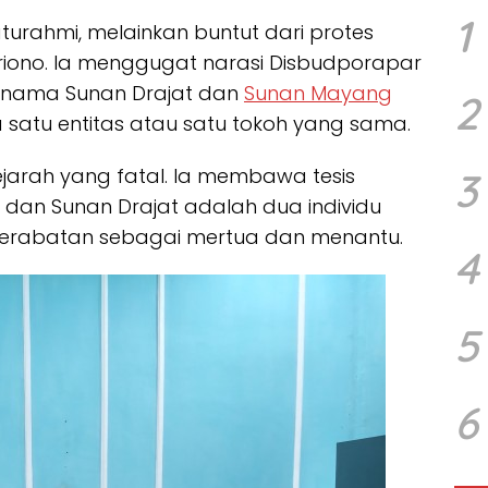
1
aturahmi, melainkan buntut dari protes
riono. Ia menggugat narasi Disbudporapar
 nama Sunan Drajat dan
Sunan Mayang
2
satu entitas atau satu tokoh yang sama.
 sejarah yang fatal. Ia membawa tesis
3
dan Sunan Drajat adalah dua individu
erabatan sebagai mertua dan menantu.
4
5
6