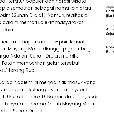
a literatur populer dan narasi wisata,
Augu
ap disematkan sebagai nama lain atau
Net
im (Sunan Drajat). Namun, realitas di
jika
 dalam memori kolektif masyarakat
July 
a lain.
AS B
Seju
ariono memaparkan poin-poin krusial.
July 
Robo
nan Mayang Madu dianggap gelar bagi
Bali
uarga Ndalem Sunan Drajat memiliki
atah memberikan gelar tersebut
,” terang Rudi.
rga Ndalem ini menjadi titik masuk yang
imasi manuskrip keluarga yang menyebut
 (Sultan Demak I). Namun di sisi lain, Rudi
storis nyata bernama Mbah Mayang Madu,
rtua Sunan Drajat.