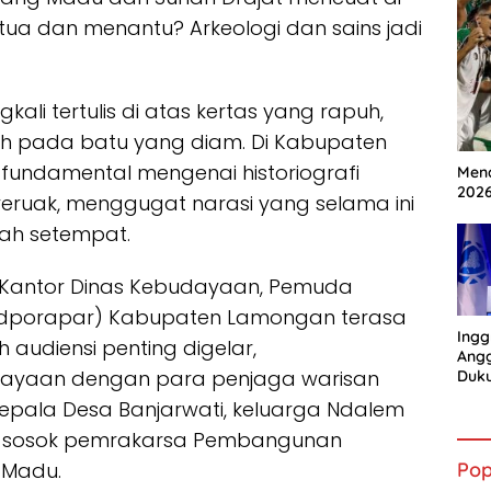
ua dan menantu? Arkeologi dan sains jadi
gkali tertulis di atas kertas yang rapuh,
h pada batu yang diam. Di Kabupaten
fundamental mengenai historiografi
Mena
202
eruak, menggugat narasi yang selama ini
ah setempat.
a Kantor Dinas Kebudayaan, Pemuda
budporapar) Kabupaten Lamongan terasa
Ingg
h audiensi penting digelar,
Angg
ayaan dengan para penjaga warisan
Duk
Gian
Kepala Desa Banjarwati, keluarga Ndalem
no, sosok pemrakarsa Pembangunan
 Madu.
Pop