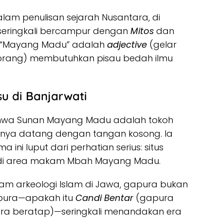
 dalam penulisan sejarah Nusantara, di
) seringkali bercampur dengan
Mitos
dan
h “Mayang Madu” adalah
adjective
(gelar
rang) membutuhkan pisau bedah ilmu
su di Banjarwati
ahwa Sunan Mayang Madu adalah tokoh
k hanya datang dengan tangan kosong. Ia
 ini luput dari perhatian serius: situs
 di area makam Mbah Mayang Madu.
lam arkeologi Islam di Jawa, gapura bukan
apura—apakah itu
Candi Bentar
(gapura
ra beratap)—seringkali menandakan era