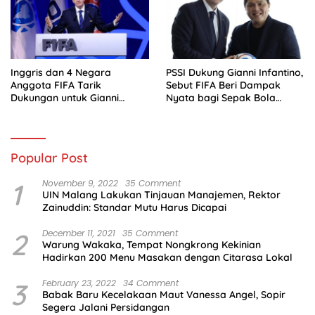
Inggris dan 4 Negara
PSSI Dukung Gianni Infantino,
Anggota FIFA Tarik
Sebut FIFA Beri Dampak
Dukungan untuk Gianni
Nyata bagi Sepak Bola
Infantino
Indonesia
Popular Post
1
November 9, 2022
35 Comment
UIN Malang Lakukan Tinjauan Manajemen, Rektor
Zainuddin: Standar Mutu Harus Dicapai
2
December 11, 2021
35 Comment
Warung Wakaka, Tempat Nongkrong Kekinian
Hadirkan 200 Menu Masakan dengan Citarasa Lokal
3
February 23, 2022
34 Comment
Babak Baru Kecelakaan Maut Vanessa Angel, Sopir
Segera Jalani Persidangan