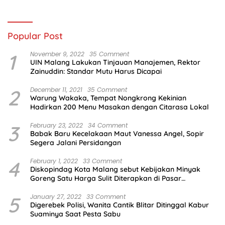
Indonesia
Popular Post
1
November 9, 2022
35 Comment
UIN Malang Lakukan Tinjauan Manajemen, Rektor
Zainuddin: Standar Mutu Harus Dicapai
2
December 11, 2021
35 Comment
Warung Wakaka, Tempat Nongkrong Kekinian
Hadirkan 200 Menu Masakan dengan Citarasa Lokal
3
February 23, 2022
34 Comment
Babak Baru Kecelakaan Maut Vanessa Angel, Sopir
Segera Jalani Persidangan
4
February 1, 2022
33 Comment
Diskopindag Kota Malang sebut Kebijakan Minyak
Goreng Satu Harga Sulit Diterapkan di Pasar
Tradisional
5
January 27, 2022
33 Comment
Digerebek Polisi, Wanita Cantik Blitar Ditinggal Kabur
Suaminya Saat Pesta Sabu